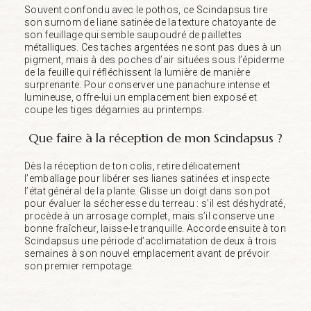
Souvent confondu avec le pothos, ce Scindapsus tire
son surnom de liane satinée de la texture chatoyante de
son feuillage qui semble saupoudré de paillettes
métalliques. Ces taches argentées ne sont pas dues à un
pigment, mais à des poches d’air situées sous l’épiderme
de la feuille qui réfléchissent la lumière de manière
surprenante. Pour conserver une panachure intense et
lumineuse, offre-lui un emplacement bien exposé et
coupe les tiges dégarnies au printemps.
Que faire à la réception de mon Scindapsus ?
Dès la réception de ton colis, retire délicatement
l’emballage pour libérer ses lianes satinées et inspecte
l’état général de la plante. Glisse un doigt dans son pot
pour évaluer la sécheresse du terreau : s’il est déshydraté,
procède à un arrosage complet, mais s’il conserve une
bonne fraîcheur, laisse-le tranquille. Accorde ensuite à ton
Scindapsus une période d’acclimatation de deux à trois
semaines à son nouvel emplacement avant de prévoir
son premier rempotage.