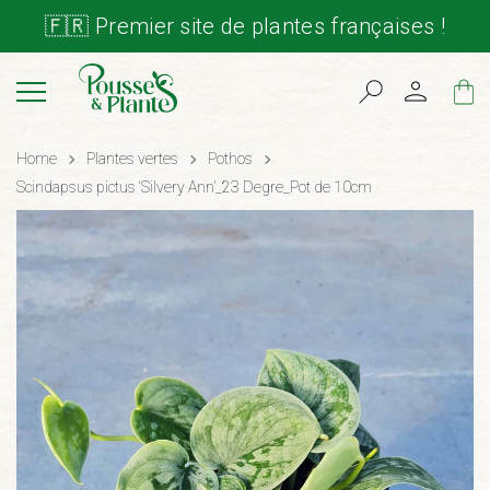
🇫🇷 Premier site de plantes françaises !
Cart
Home
Plantes vertes
Pothos
Scindapsus pictus ‘Silvery Ann’_23 Degre_Pot de 10cm