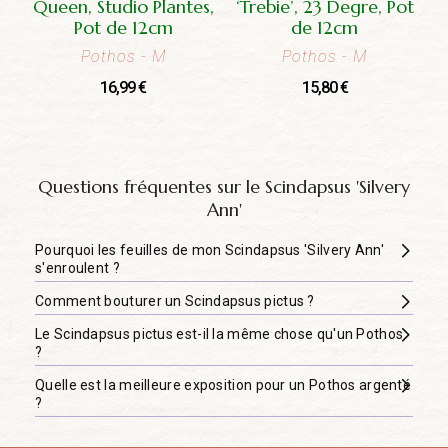
Queen, Studio Plantes,
‘Trebie’, 23 Degre, Pot
Pot de 12cm
de 12cm
Pothos
- M
Pothos
- M
16,99
€
15,80
€
Questions fréquentes sur le Scindapsus 'Silvery
Ann'
Pourquoi les feuilles de mon Scindapsus 'Silvery Ann'
s'enroulent ?
Comment bouturer un Scindapsus pictus ?
Le Scindapsus pictus est-il la même chose qu'un Pothos
?
Quelle est la meilleure exposition pour un Pothos argenté
?