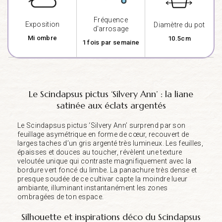
Fréquence
Exposition
Diamètre du pot
d'arrosage
Mi ombre
10.5cm
1 fois par semaine
Le Scindapsus pictus ‘Silvery Ann’ : la liane
satinée aux éclats argentés
Le Scindapsus pictus ‘Silvery Ann’ surprend par son
feuillage asymétrique en forme de cœur, recouvert de
larges taches d’un gris argenté très lumineux. Les feuilles,
épaisses et douces au toucher, révèlent une texture
veloutée unique qui contraste magnifiquement avec la
bordure vert foncé du limbe. La panachure très dense et
presque soudée de ce cultivar capte la moindre lueur
ambiante, illuminant instantanément les zones
ombragées de ton espace.
Silhouette et inspirations déco du Scindapsus