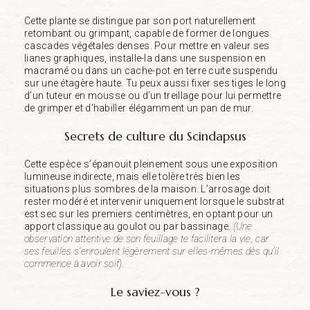
Cette plante se distingue par son port naturellement
retombant ou grimpant, capable de former de longues
cascades végétales denses. Pour mettre en valeur ses
lianes graphiques, installe-la dans une suspension en
macramé ou dans un cache-pot en terre cuite suspendu
sur une étagère haute. Tu peux aussi fixer ses tiges le long
d’un tuteur en mousse ou d’un treillage pour lui permettre
de grimper et d’habiller élégamment un pan de mur.
Secrets de culture du Scindapsus
Cette espèce s’épanouit pleinement sous une exposition
lumineuse indirecte, mais elle tolère très bien les
situations plus sombres de la maison. L’arrosage doit
rester modéré et intervenir uniquement lorsque le substrat
est sec sur les premiers centimètres, en optant pour un
apport classique au goulot ou par bassinage.
(Une
observation attentive de son feuillage te facilitera la vie, car
ses feuilles s’enroulent légèrement sur elles-mêmes dès qu’il
commence à avoir soif).
Le saviez-vous ?