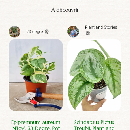
À découvrir
Plant and Stories
23 degré
Epipremnum aureum
Scindapsus Pictus
‘N’joy’, 23 Degre, Pot
Treubii, Plant and