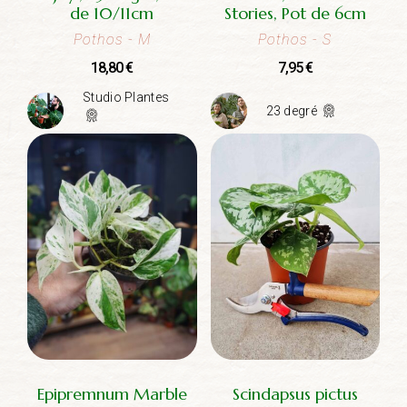
de 10/11cm
Stories, Pot de 6cm
Pothos
- M
Pothos
- S
18,80
€
7,95
€
Studio Plantes
23 degré
Epipremnum Marble
Scindapsus pictus