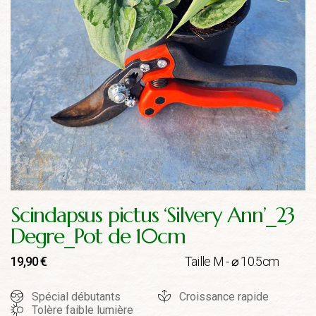
Scindapsus pictus ‘Silvery Ann’_23
Degre_Pot de 10cm
Taille M - ⌀ 10.5cm
19,90
€
Spécial débutants
Croissance rapide
Tolère faible lumière