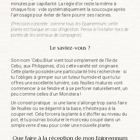
minutes par capillarité. La règle d’or reste la même à
chaque fois : vide systématiquement la soucoupe après
l’arrosage pour éviter de faire pourrir ses racines.
(Précision concrète : comme tous les Epipremnum, cette
plante est toxique en cas d’ingestion. Pense à l’installer hors de
portée de tes animaux de compagnie).
Le saviez-vous ?
Son nom ‘Cebu Blue’ vient tout simplement de l’île de
Cebu, aux Philippines, d’où cette variété est originaire.
Cette plante possède une particularité très recherchée : si
tu l’obliges à grimper sur un tuteur humide et que tu lui
offres une excellente lumière, ses feuilles matures vont
commencer à se fendre et à se perforer naturellement, un
peu comme celles d’un Monstera !
Un conseil pratique : si une liane s’allonge trop sans faire
de feuilles ou se dégarnit à la base, n’hésite pas à la
couper net. Cela forcera la plante à s’étoffer au niveau du
pot, et tu pourras bouturer le morceau coupé dans un
simple verre d’eau pour créer une nouvelle plante.
Que faire à la réception de mon Epipremnum