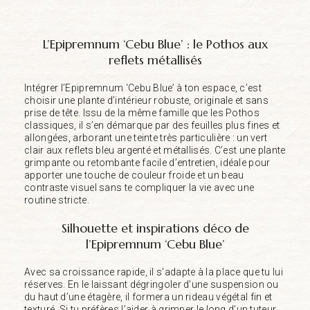
L’Epipremnum ‘Cebu Blue’ : le Pothos aux
reflets métallisés
Intégrer l’Epipremnum ‘Cebu Blue’ à ton espace, c’est
choisir une plante d’intérieur robuste, originale et sans
prise de tête. Issu de la même famille que les Pothos
classiques, il s’en démarque par des feuilles plus fines et
allongées, arborant une teinte très particulière : un vert
clair aux reflets bleu argenté et métallisés. C’est une plante
grimpante ou retombante facile d’entretien, idéale pour
apporter une touche de couleur froide et un beau
contraste visuel sans te compliquer la vie avec une
routine stricte.
Silhouette et inspirations déco de
l’Epipremnum ‘Cebu Blue’
Avec sa croissance rapide, il s’adapte à la place que tu lui
réserves. En le laissant dégringoler d’une suspension ou
du haut d’une étagère, il formera un rideau végétal fin et
texturé. Si tu préfères l’aider à grimper le long d’un tuteur