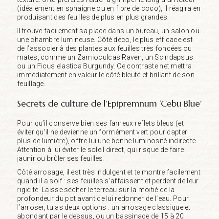
(idéalement en sphaigne ou en fibre de coco), il réagira en
produisant des feuilles de plus en plus grandes.
Il trouve facilement sa place dans un bureau, un salon ou
une chambre lumineuse. Côté déco, le plus efficace est
de l’associer à des plantes aux feuilles très foncées ou
mates, comme un Zamioculcas Raven, un Scindapsus
ou un Ficus elastica Burgundy. Ce contraste net mettra
immédiatement en valeur le côté bleuté et brillant de son
feuillage.
Secrets de culture de l’Epipremnum ‘Cebu Blue’
Pour qu’il conserve bien ses fameux reflets bleus (et
éviter qu’il ne devienne uniformément vert pour capter
plus de lumière), offre-lui une bonne luminosité indirecte.
Attention à lui éviter le soleil direct, qui risque de faire
jaunir ou brûler ses feuilles.
Côté arrosage, il est très indulgent et te montre facilement
quand il a soif : ses feuilles s’affaissent et perdent de leur
rigidité. Laisse sécher le terreau sur la moitié de la
profondeur du pot avant de lui redonner de l’eau. Pour
l’arroser, tu as deux options : un arrosage classique et
abondant par le dessus, ou un bassinage de 15 à 20