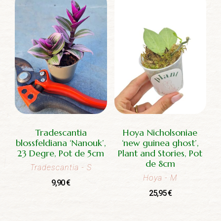
Tradescantia
Hoya Nicholsoniae
blossfeldiana ‘Nanouk’,
‘new guinea ghost’,
23 Degre, Pot de 5cm
Plant and Stories, Pot
de 8cm
Tradescantia
- S
Hoya
- M
9,90
€
25,95
€