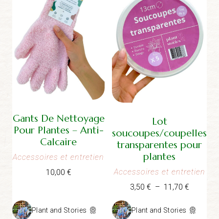
Gants De Nettoyage
Lot
Pour Plantes – Anti-
soucoupes/coupelles
Calcaire
transparentes pour
plantes
Accessoires et entretien
Accessoires et entretien
10,00
€
Plage
3,50
€
–
11,70
€
de
prix :
Plant and Stories
Plant and Stories