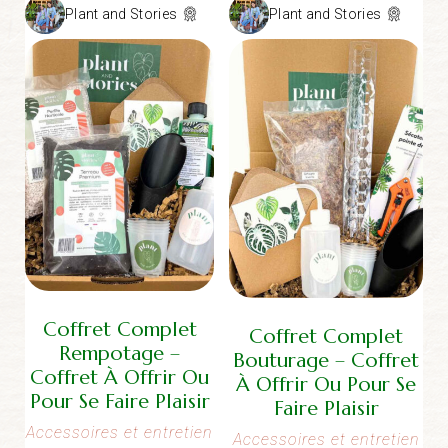
prix :
Plant and Stories
Plant and Stories
1,90 €
à
5,50 €
Coffret Complet
Coffret Complet
Rempotage –
Bouturage – Coffret
Coffret À Offrir Ou
À Offrir Ou Pour Se
Pour Se Faire Plaisir
Faire Plaisir
Accessoires et entretien
Accessoires et entretien