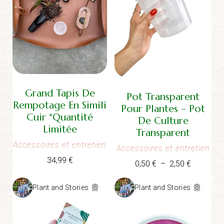
Grand Tapis De
Pot Transparent
Rempotage En Simili
Pour Plantes – Pot
Cuir *Quantité
De Culture
Limitée
Transparent
Accessoires et entretien
Accessoires et entretien
34,99
€
Plage
0,50
€
–
2,50
€
de
prix :
Plant and Stories
Plant and Stories
0,50 €
à
2,50 €