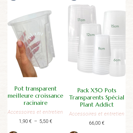
3,50 €
à
11,70 €
Pot transparent
Pack X50 Pots
meilleure croissance
Transparents Spécial
racinaire
Plant Addict
Accessoires et entretien
Accessoires et entretien
Plage
1,90
€
–
5,50
€
66,00
€
de