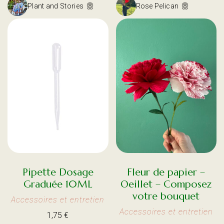
Plant and Stories
Rose Pelican
Pipette Dosage
Fleur de papier –
Graduée 10ML
Oeillet – Composez
votre bouquet
Accessoires et entretien
Accessoires et entretien
1,75
€