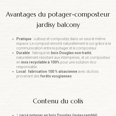
avantages du potager-composteur
jardisy balcony
Pratique
: cultivez et compostez dans un seul et même
espace. Le compost enrichit naturellement le sol grâce à la
communication entre le potager et le composteur.
Durable
: fabriqué en
bois Douglas non traité
,
naturellement résistant aux intempéries, et un composteur
en
inox recyclable à 100%
pour une solution éco-
responsable.
Local
:
fabrication 100 % alsacienne
avec du bois
provenant des
forêts vosgiennes
.
contenu du colis
1
carré potager en bois Douglas (préassemblé)