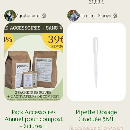
21,00
€
Agrotonome
Plant and Stories
Pack Accessoires
Pipette Dosage
Annuel pour compost
Graduée 5ML
– Sciures +
Accessoires et entretien