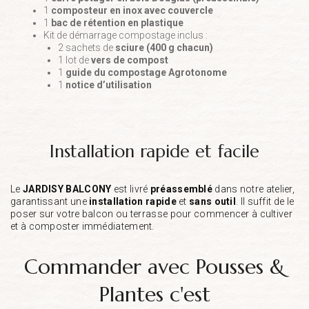
1
composteur en inox avec couvercle
1
bac de rétention en plastique
Kit de démarrage compostage inclus :
2 sachets de
sciure (400 g chacun)
1 lot de
vers de compost
1
guide du compostage Agrotonome
1
notice d’utilisation
installation rapide et facile
Le
JARDISY BALCONY
est livré
préassemblé
dans notre atelier,
garantissant une
installation rapide
et
sans outil
. Il suffit de le
poser sur votre balcon ou terrasse pour commencer à cultiver
et à composter immédiatement.
Commander avec Pousses &
Plantes c'est