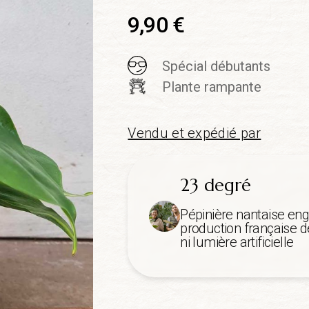
9,90
€
Spécial débutants
Plante rampante
Vendu et expédié par
23 degré
Pépinière nantaise eng
production française de
ni lumière artificielle