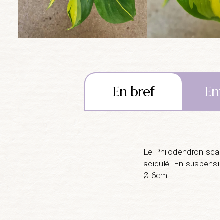
En bref
En
Le Philodendron scan
acidulé. En suspensi
Ø 6cm