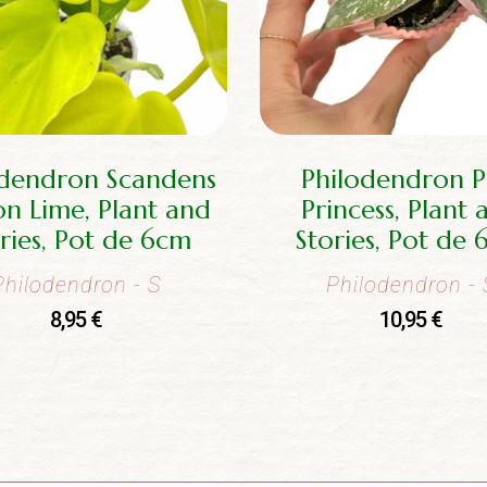
odendron Scandens
Philodendron P
n Lime, Plant and
Princess, Plant 
ries, Pot de 6cm
Stories, Pot de
Philodendron
- S
Philodendron
- 
8,95
€
10,95
€