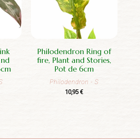
ink
Philodendron Ring of
and
fire, Plant and Stories,
 6cm
Pot de 6cm
S
Philodendron
- S
10,95
€