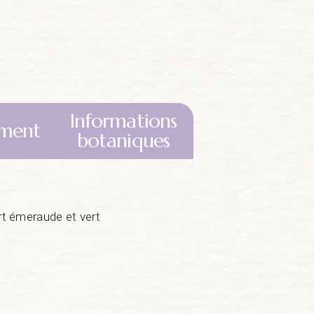
Informations
ment
botaniques
ert émeraude et vert