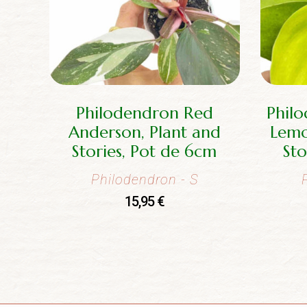
Philodendron Red
Phil
Anderson, Plant and
Lemo
Stories, Pot de 6cm
Sto
Philodendron
- S
15,95
€