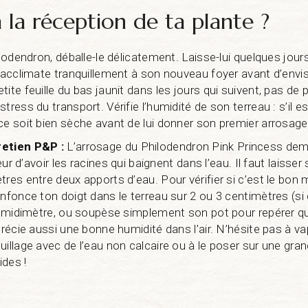
 la réception de ta plante ?
ilodendron, déballe-le délicatement. Laisse-lui quelques jour
s’acclimate tranquillement à son nouveau foyer avant d’envi
ite feuille du bas jaunit dans les jours qui suivent, pas de 
tress du transport. Vérifie l’humidité de son terreau : s’il 
ce soit bien sèche avant de lui donner son premier arrosage
retien P&P :
L’arrosage du Philodendron Pink Princess de
reur d’avoir les racines qui baignent dans l’eau. Il faut laisser
tres entre deux apports d’eau. Pour vérifier si c’est le bon 
enfonce ton doigt dans le terreau sur 2 ou 3 centimètres (si 
 humidimètre, ou soupèse simplement son pot pour repérer qua
précie aussi une bonne humidité dans l’air. N’hésite pas à va
uillage avec de l’eau non calcaire ou à le poser sur une gra
ides !