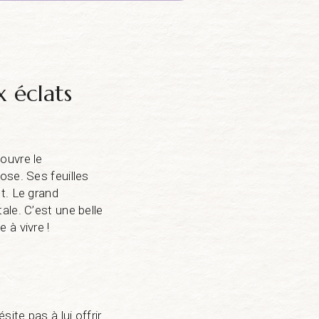
x éclats
ouvre le
ose. Ses feuilles
t. Le grand
ale. C’est une belle
e à vivre !
ite pas à lui offrir