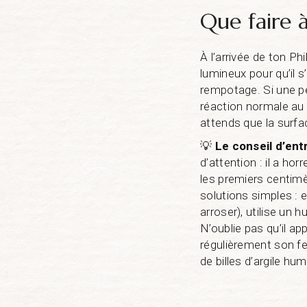
Que faire à
À l’arrivée de ton Ph
lumineux pour qu’il 
rempotage. Si une pet
réaction normale au s
attends que la surfa
💡
Le conseil d’ent
d’attention : il a hor
les premiers centimè
solutions simples : 
arroser), utilise un
N’oublie pas qu’il ap
régulièrement son fe
de billes d’argile hum