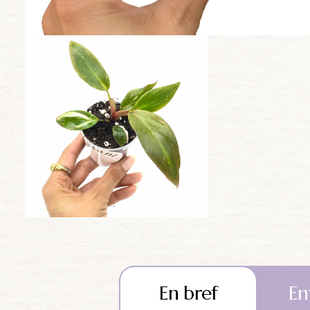
En bref
En