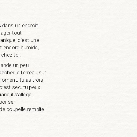
s dans un endroit
sager tout
panique, c’est une
est encore humide,
 chez toi.
mande un peu
 sécher le terreau sur
moment, tu as trois
c’est sec, tu peux
nd il s’allège.
poriser
nde coupelle remplie