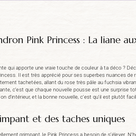
dron Pink Princess : La liane au
te qui apporte une vraie touche de couleur à ta déco ? Déc
incess. Il est très apprécié pour ses superbes nuances de r
ement tachetées, allant du rose très pâle au fuchsia vibran
ante, c’est que chaque nouvelle pousse est une surprise tot
on d’intérieur, et la bonne nouvelle, c’est qu’il est plutôt facil
impant et des taches uniques
lement grimpant, le Pink Princess a besoin de s’élever. N’hés