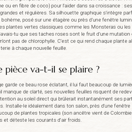
e ou en fibre de coco) pour l’aider dans sa croissance : ses
s grandes et régulières. Sa silhouette graphique s’intègre pa
 bohème, posé sur une étagère ou près d’une fenêtre lumine
tres plantes vertes classiques comme les Monsteras ou les
Savais-tu que ses taches roses sont le fruit d’une mutation 
’ont pas de chlorophylle. C’est ce qui rend chaque plante 
erie à chaque nouvelle feuille.
 pièce va-t-il se plaire ?
e garde ce beau rose éclatant, il lui faut beaucoup de lumiè
’il manque de clarté, ses nouvelles feuilles risquent de rede
attention au soleil direct qui brûlerait instantanément ses par
es. Installe-le idéalement dans ton salon, près d’une fenêtre 
oup de plantes tropicales (son ancêtre vient de Colombie),
et déteste les courants d’air froids.