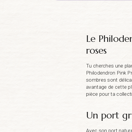
Le Philoden
roses
Tu cherches une plan
Philodendron Pink Pr
sombres sont délicat
avantage de cette pl
pièce pour ta collecti
Un port gr
Avec son port naturel