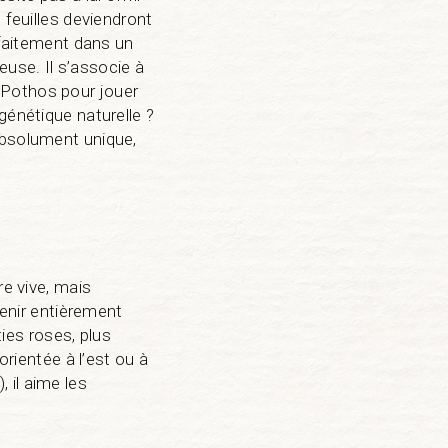
 feuilles deviendront
rfaitement dans un
use. Il s’associe à
 Pothos pour jouer
génétique naturelle ?
absolument unique,
re vive, mais
venir entièrement
ties roses, plus
orientée à l’est ou à
 il aime les