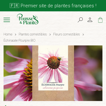
🇫🇷 Premier site de plantes françaises !
Cart
Home
Plantes comestibles
Fleurs comestibles
Échinacée Pourpre BIO