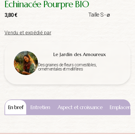
Échinacée Pourpre BIO
Taille S - ⌀
3,80
€
Vendu et expédié par
Le Jardin des Amoureux
Des graines de fleurs comestibles,
ornementales et mellifères
En bref
Entretien
Aspect et croissance
Emplaceme