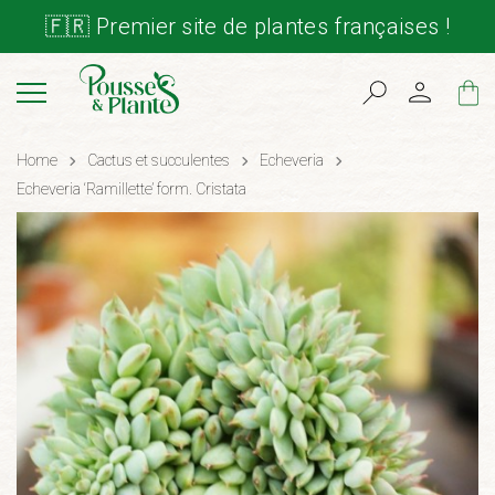
🇫🇷 Premier site de plantes françaises !
Cart
Home
Cactus et succulentes
Echeveria
Echeveria ‘Ramillette’ form. Cristata