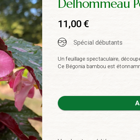
Delhommeau P
11,00
€
Spécial débutants
Un feuillage spectaculaire, décou
Ce Bégonia bambou est étonnammen
A