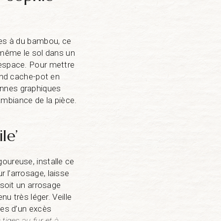
les à du bambou, ce
à même le sol dans un
’espace. Pour mettre
rand cache-pot en
annes graphiques
mbiance de la pièce.
le’
oureuse, installe ce
 l’arrosage, laisse
 soit un arrosage
nu très léger. Veille
tes d’un excès
tiges au fur et à