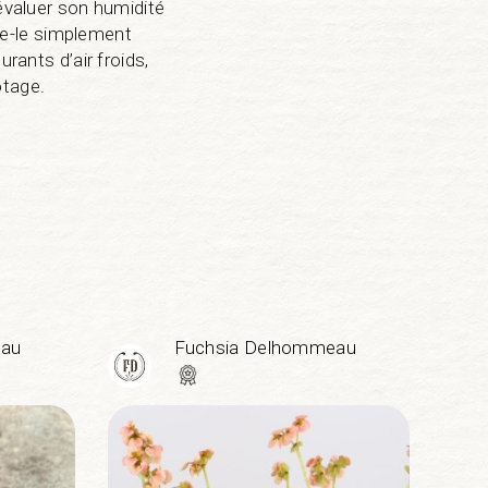
 évaluer son humidité
sse-le simplement
rants d’air froids,
otage.
eau
Fuchsia Delhommeau