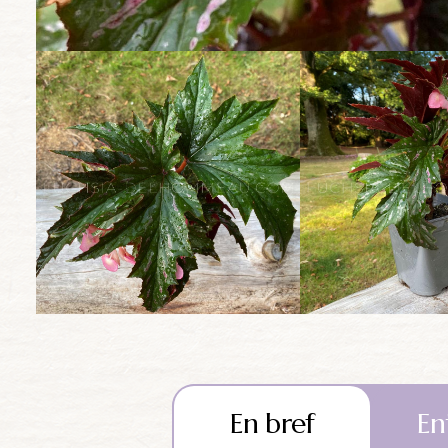
En bref
En