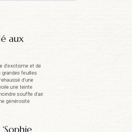
lé aux
e d’exotisme et de
 grandes feuilles
 rehaussé d’une
oile une teinte
indre souffle d’air.
une générosité
 ‘Sophie