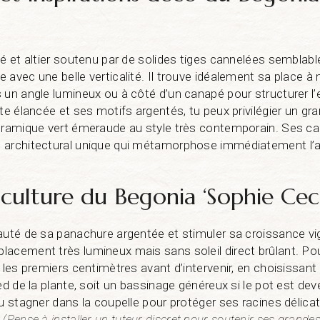
gé et altier soutenu par de solides tiges cannelées semblab
 avec une belle verticalité. Il trouve idéalement sa place 
 un angle lumineux ou à côté d’un canapé pour structurer l
tte élancée et ses motifs argentés, tu peux privilégier un g
céramique vert émeraude au style très contemporain. Ses c
 architectural unique qui métamorphose immédiatement l’a
 culture du Begonia ‘Sophie Ceci
auté de sa panachure argentée et stimuler sa croissance vig
acement très lumineux mais sans soleil direct brûlant. Pour
 les premiers centimètres avant d’intervenir, en choisissant
ed de la plante, soit un bassinage généreux si le pot est deve
au stagner dans la coupelle pour protéger ses racines délica
.
(Pense à installer un tuteur discret pour soutenir ses grandes 