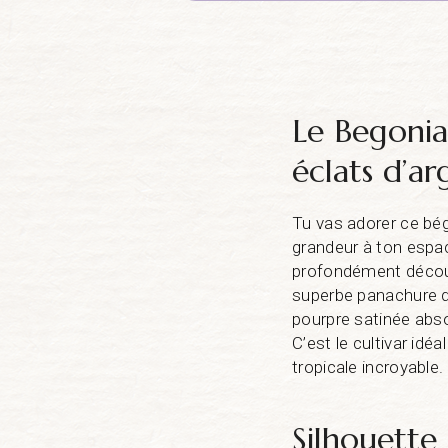
Le Begonia 
éclats d’ar
Tu vas adorer ce bé
grandeur à ton espac
profondément découp
superbe panachure de
pourpre satinée abso
C’est le cultivar idé
tropicale incroyable.
Silhouette