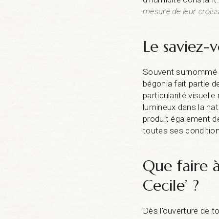
mesure de leur crois
Le saviez-v
Souvent surnommé le 
bégonia fait partie 
particularité visuell
lumineux dans la natu
produit également de
toutes ses condition
Que faire 
Cecile’ ?
Dès l’ouverture de to