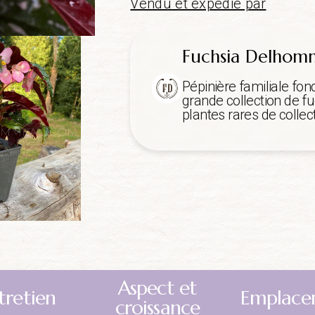
Vendu et expédié par
Fuchsia Delho
Pépinière familiale fon
grande collection de fu
plantes rares de collect
Aspect et
tretien
Emplace
croissance