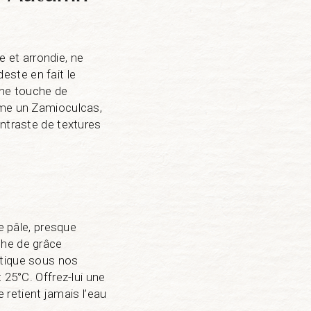
 et arrondie, ne
ste en fait le
une touche de
mme un Zamioculcas,
ontraste de textures
e pâle, presque
che de grâce
stique sous nos
 25°C. Offrez-lui une
e retient jamais l’eau