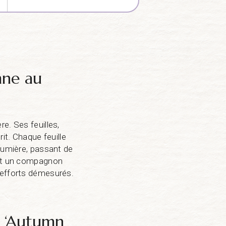
mne au
e. Ses feuilles,
it. Chaque feuille
 lumière, passant de
 est un compagnon
’efforts démesurés.
a ‘Autumn