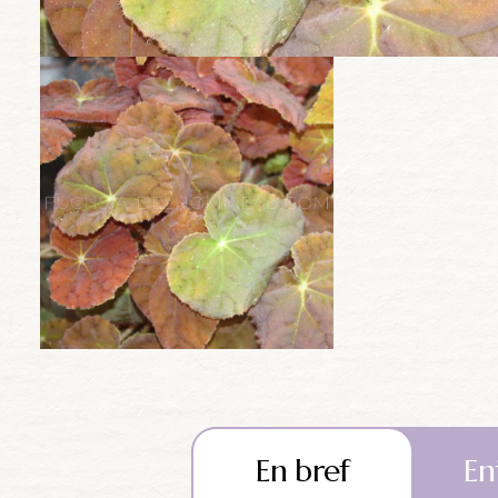
En bref
En