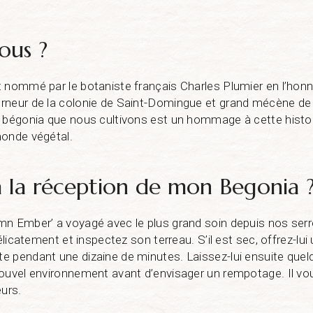
ous ?
 nommé par le botaniste français Charles Plumier en l’hon
rneur de la colonie de Saint-Domingue et grand mécène de 
 bégonia que nous cultivons est un hommage à cette histoir
monde végétal.
à la réception de mon Begonia 
n Ember’ a voyagé avec le plus grand soin depuis nos serr
délicatement et inspectez son terreau. S’il est sec, offrez-lui
 pendant une dizaine de minutes. Laissez-lui ensuite quel
ouvel environnement avant d’envisager un rempotage. Il vou
eurs.