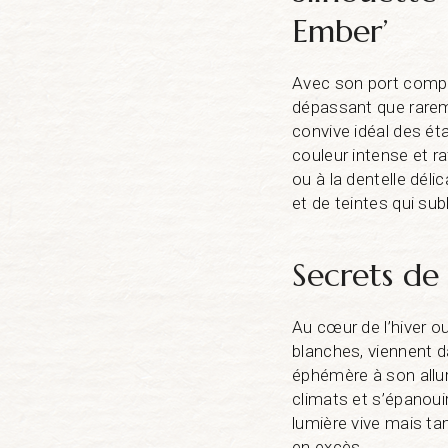
Ember’
Avec son port compa
dépassant que rarem
convive idéal des ét
couleur intense et r
ou à la dentelle dél
et de teintes qui sub
Secrets de 
Au cœur de l’hiver ou
blanches, viennent d
éphémère à son allur
climats et s’épanouir
lumière vive mais tam
en excès.