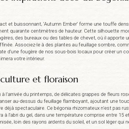
ct et buissonnant, ‘Autumn Ember’ forme une touffe dense
ent quarante centimètres de hauteur. Cette silhouette mode
agères, des bureaux ou des tables de chevet, où il apporte 
affinée. Associez-le à des plantes au feuillage sombre, co
icate d’une fougère de nos sous-bois locaux pour créer un c
limera votre intérieur.
culture et floraison
 à l’arrivée du printemps, de délicates grappes de fleurs ros
anser au-dessus du feuillage flamboyant, ajoutant une tou
e déjà spectaculaire. Ce bégonia rhizomateux n’est pas ru
a à l’abri du gel, dans une température comprise entre 15 et
isée, loin des rayons ardents du soleil, et un sol léger qui n