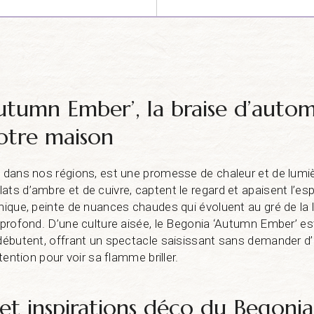
utumn Ember’, la braise d’auto
otre maison
é dans nos régions, est une promesse de chaleur et de lumièr
ts d’ambre et de cuivre, captent le regard et apaisent l’espr
unique, peinte de nuances chaudes qui évoluent au gré de la
e profond. D’une culture aisée, le Begonia ‘Autumn Ember’
 débutent, offrant un spectacle saisissant sans demander d
ttention pour voir sa flamme briller.
 et inspirations déco du Begoni