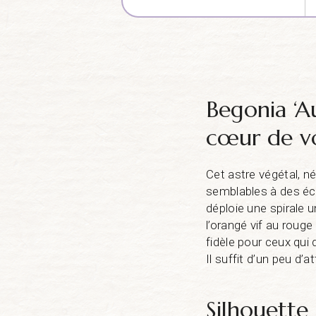
Begonia ‘A
cœur de v
Cet astre végétal, n
semblables à des écla
déploie une spirale 
l’orangé vif au roug
fidèle pour ceux qui
Il suffit d’un peu d’a
Silhouette