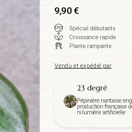
9,90
€
Spécial débutants
Croissance rapide
Plante rampante
Vendu et expédié par
23 degré
Pépinière nantaise eng
production française de
ni lumière artificielle