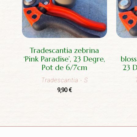
Tradescantia zebrina
‘Pink Paradise’, 23 Degre,
blos
Pot de 6/7cm
23 
Tradescantia
- S
9,90
€