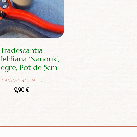
Tradescantia
sfeldiana ‘Nanouk’,
Degre, Pot de 5cm
Tradescantia
- S
9,90
€