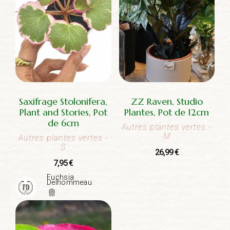
Saxifrage Stolonifera,
ZZ Raven, Studio
Plant and Stories, Pot
Plantes, Pot de 12cm
de 6cm
Autres plantes vertes
-
M
Autres plantes vertes
-
S
26,99
€
7,95
€
Fuchsia
Delhommeau