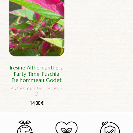
Iresine Althernanthera
Party Time, Fuschia
Delhommeau Godet
Autres plantes vertes
-
S
14,00
€