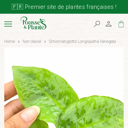
🇫🇷 Premier site de plantes françaises !
Cart
Home
Non classé
Schismatoglottis Longispatha Variegata