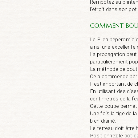
Rempotez au printem
l’étroit dans son pot
COMMENT BOUTU
Le Pilea peperomioid
ainsi une excellente
La propagation peut 
particulièrement popu
La méthode de boutur
Cela commence par la
Il est important de c
En utilisant des cis
centimètres de la feu
Cette coupe permettr
Une fois la tige de l
bien drainé.
Le terreau doit être 
Positionnez le pot d