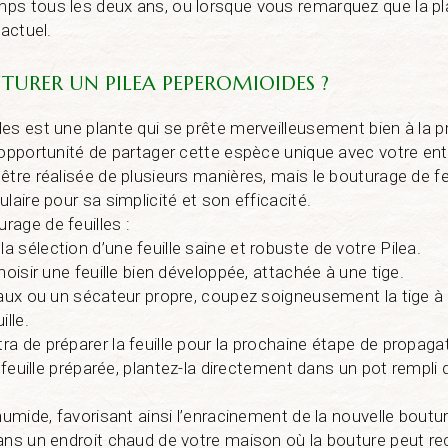
ps tous les deux ans, ou lorsque vous remarquez que la pla
 actuel.
RER UN PILEA PEPEROMIOIDES ?
es est une plante qui se prête merveilleusement bien à la p
 opportunité de partager cette espèce unique avec votre en
être réalisée de plusieurs manières, mais le bouturage de fe
laire pour sa simplicité et son efficacité.
age de feuilles :
 sélection d’une feuille saine et robuste de votre Pilea.
hoisir une feuille bien développée, attachée à une tige.
eaux ou un sécateur propre, coupez soigneusement la tige à
ille.
a de préparer la feuille pour la prochaine étape de propaga
a feuille préparée, plantez-la directement dans un pot rempli d
humide, favorisant ainsi l’enracinement de la nouvelle boutur
ans un endroit chaud de votre maison où la bouture peut r