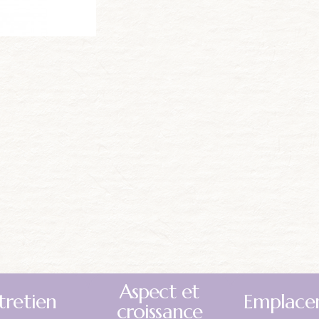
Aspect et
tretien
Emplace
croissance