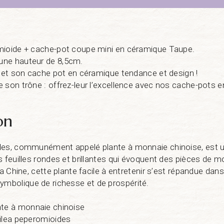
mioide + cache-pot coupe mini en céramique Taupe.
une hauteur de 8,5cm.
a et son cache pot en céramique tendance et design !
 son trône : offrez-leur l’excellence avec nos cache-pots 
on
des, communément appelé plante à monnaie chinoise, est une
s feuilles rondes et brillantes qui évoquent des pièces de m
la Chine, cette plante facile à entretenir s’est répandue dan
bolique de richesse et de prospérité.
e à monnaie chinoise
Pilea peperomioides