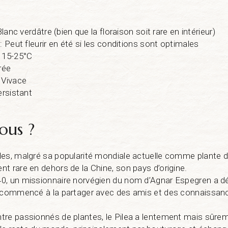
Blanc verdâtre (bien que la floraison soit rare en intérieur)
: Peut fleurir en été si les conditions sont optimales
: 15-25°C
rée
 Vivace
ersistant
ous ?
es, malgré sa popularité mondiale actuelle comme plante d’in
t rare en dehors de la Chine, son pays d’origine.
0, un missionnaire norvégien du nom d’Agnar Espegren a d
a commencé à la partager avec des amis et des connaissanc
tre passionnés de plantes, le Pilea a lentement mais sûre