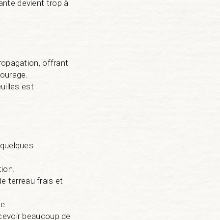
nte devient trop à
ropagation, offrant
tourage.
uilles est
 quelques
tion.
e terreau frais et
e.
ecevoir beaucoup de