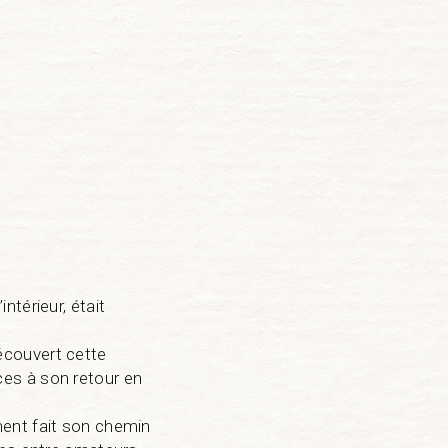
térieur, était
écouvert cette
es à son retour en
ment fait son chemin