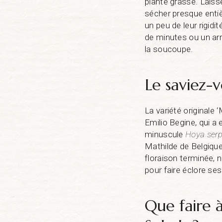
plante grasse. Laiss
sécher presque entiè
un peu de leur rigidi
de minutes ou un arr
la soucoupe.
Le saviez-v
La variété originale 
Emilio Begine, qui a 
minuscule
Hoya ser
Mathilde de Belgique 
floraison terminée, 
pour faire éclore se
Que faire 