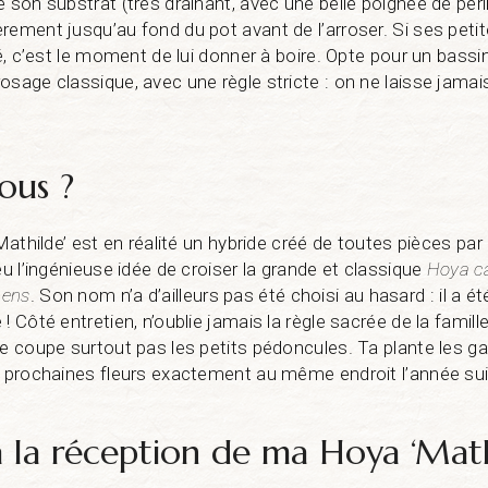
e son substrat (très drainant, avec une belle poignée de perl
rement jusqu’au fond du pot avant de l’arroser. Si ses petit
té, c’est le moment de lui donner à boire. Opte pour un bass
osage classique, avec une règle stricte : on ne laisse jamai
ous ?
‘Mathilde’ est en réalité un hybride créé de toutes pièces par
eu l’ingénieuse idée de croiser la grande et classique
Hoya c
pens
. Son nom n’a d’ailleurs pas été choisi au hasard : il a ét
! Côté entretien, n’oublie jamais la règle sacrée de la famille
ne coupe surtout pas les petits pédoncules. Ta plante les 
s prochaines fleurs exactement au même endroit l’année su
à la réception de ma Hoya ‘Math