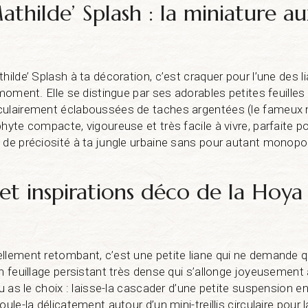
thilde’ Splash : la miniature au
hilde’ Splash à ta décoration, c’est craquer pour l’une des l
u moment. Elle se distingue par ses adorables petites feuille
culairement éclaboussées de taches argentées (le fameux m
phyte compacte, vigoureuse et très facile à vivre, parfaite p
 de préciosité à ta jungle urbaine sans pour autant monopol
et inspirations déco de la Hoya
llement retombant, c’est une petite liane qui ne demande q
n feuillage persistant très dense qui s’allonge joyeusement 
 tu as le choix : laisse-la cascader d’une petite suspension
oule-la délicatement autour d’un mini-treillis circulaire pour 