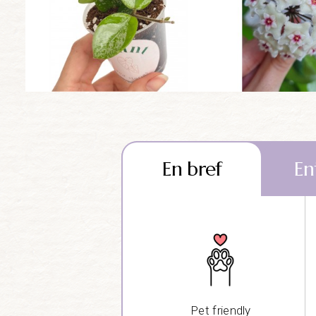
En bref
En
Pet friendly