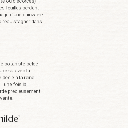
ite ou d’écorces)
es feuilles perdent
inage d’une quinzaine
s l’eau stagner dans
 le botaniste belge
arnosa
avec la
é dédié à la reine
 : une fois la
garde précieusement
ivante.
ilde’