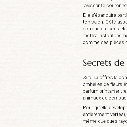
ravissante couronne
Elle s’épanouira par
ton salon. Côté asso
comme un Ficus elast
mettra instantanément
comme des pièces 
Secrets de
Si tu lui offres le 
ombelles de fleurs é
parfum printanier trè
animaux de compagn
Pour qu’elle développ
entièrement vertes), 
même quelques rayon