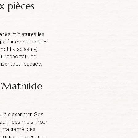
x pièces
ianes miniatures les
s parfaitement rondes
otif « splash »).
our apporter une
iser tout l’espace.
 ‘Mathilde’
u’à s’exprimer. Ses
au fil des mois. Pour
 en macramé près
la guider et créer une