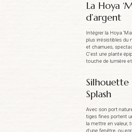
La Hoya ‘Ma
d’argent
Intégrer la Hoya ‘Mat
plus irrésistibles d
et charnues, specta
C’est une plante épi
touche de lumière et
Silhouette 
Splash
Avec son port nature
tiges fines portent u
la mettre en valeur,
d’une fenêtre, ou enr