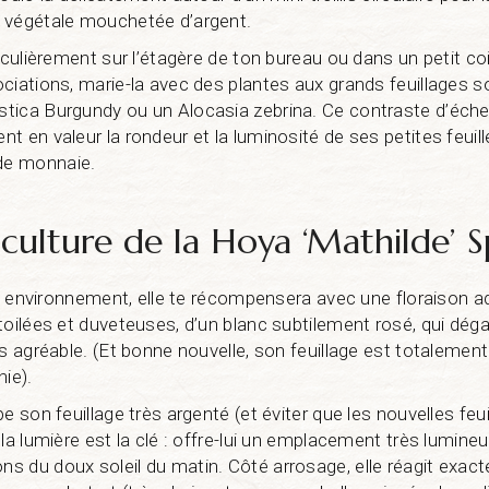
 végétale mouchetée d’argent.
ticulièrement sur l’étagère de ton bureau ou dans un petit co
ciations, marie-la avec des plantes aux grands feuillages s
ica Burgundy ou un Alocasia zebrina. Ce contraste d’échel
 en valeur la rondeur et la luminosité de ses petites feuille
de monnaie.
 culture de la Hoya ‘Mathilde’ S
bon environnement, elle te récompensera avec une floraison ad
toilées et duveteuses, d’un blanc subtilement rosé, qui dé
s agréable. (Et bonne nouvelle, son feuillage est totalement
ie).
e son feuillage très argenté (et éviter que les nouvelles feu
la lumière est la clé : offre-lui un emplacement très lumineu
s du doux soleil du matin. Côté arrosage, elle réagit ex