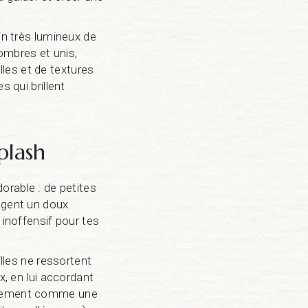
in très lumineux de
ombres et unis,
les et de textures
s qui brillent
plash
orable : de petites
gagent un doux
 inoffensif pour tes
illes ne ressortent
x, en lui accordant
actement comme une