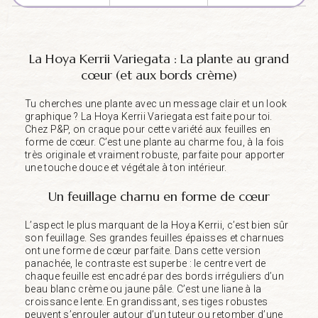
La Hoya Kerrii Variegata : La plante au grand
cœur (et aux bords crème)
Tu cherches une plante avec un message clair et un look
graphique ? La Hoya Kerrii Variegata est faite pour toi.
Chez P&P, on craque pour cette variété aux feuilles en
forme de cœur. C’est une plante au charme fou, à la fois
très originale et vraiment robuste, parfaite pour apporter
une touche douce et végétale à ton intérieur.
Un feuillage charnu en forme de cœur
L’aspect le plus marquant de la Hoya Kerrii, c’est bien sûr
son feuillage. Ses grandes feuilles épaisses et charnues
ont une forme de cœur parfaite. Dans cette version
panachée, le contraste est superbe : le centre vert de
chaque feuille est encadré par des bords irréguliers d’un
beau blanc crème ou jaune pâle. C’est une liane à la
croissance lente. En grandissant, ses tiges robustes
peuvent s’enrouler autour d’un tuteur ou retomber d’une