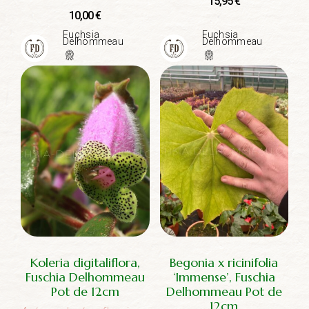
15,95
€
10,00
€
Fuchsia
Fuchsia
Delhommeau
Delhommeau
Koleria digitaliflora,
Begonia x ricinifolia
Fuschia Delhommeau
‘Immense’, Fuschia
Pot de 12cm
Delhommeau Pot de
12cm