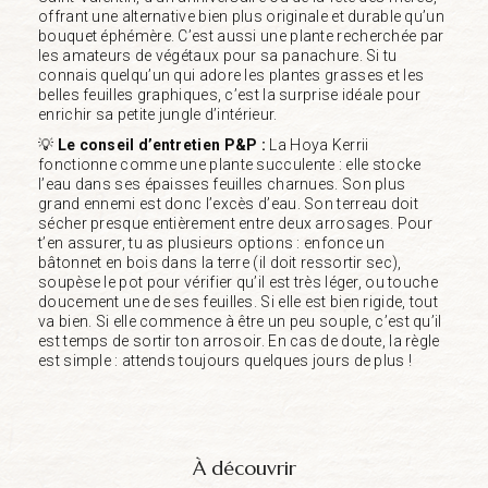
offrant une alternative bien plus originale et durable qu’un
bouquet éphémère. C’est aussi une plante recherchée par
les amateurs de végétaux pour sa panachure. Si tu
connais quelqu’un qui adore les plantes grasses et les
belles feuilles graphiques, c’est la surprise idéale pour
enrichir sa petite jungle d’intérieur.
💡
Le conseil d’entretien P&P :
La Hoya Kerrii
fonctionne comme une plante succulente : elle stocke
l’eau dans ses épaisses feuilles charnues. Son plus
grand ennemi est donc l’excès d’eau. Son terreau doit
sécher presque entièrement entre deux arrosages. Pour
t’en assurer, tu as plusieurs options : enfonce un
bâtonnet en bois dans la terre (il doit ressortir sec),
soupèse le pot pour vérifier qu’il est très léger, ou touche
doucement une de ses feuilles. Si elle est bien rigide, tout
va bien. Si elle commence à être un peu souple, c’est qu’il
est temps de sortir ton arrosoir. En cas de doute, la règle
est simple : attends toujours quelques jours de plus !
À découvrir