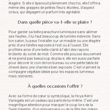
étagère. Si elle s’épanouit pleinement chez toi, elle t’offrira
même des grappes de petites fleurs étoilées, d’aspect
cireux, qui dégagent un parfum très agréable.
Dans quelle pièce va-t-elle se plaire ?
Pour garder sa belle panachure lumineuse sans abîmer
ses feuilles, il lui faut beaucoup de lumière indirecte. Dans
ton salon, tu peux l’installer sur un meuble ou une étagère
près d’une fenêtre exposée à l’est ou à l’ouest. Elle
profitera ainsi d’une belle clarté à l’abri des rayons
brûlants du soleil de midi. Comme elle pousse doucement
et ne prend pas beaucoup de place, elle est aussi parfaite
pour décorer le coin de ton bureau ou une petite table de
chevet dans une chambre bien exposée. C’est vraiment la
compagne végétale idéale pour les espaces lumineux
mais restreints.
À quelles occasions l’offrir ?
Avec sa forme de cœur si symbolique, la Hoya Kerrii
Variegata est un cadeau qui parle de lui-même. C’est une
magnifique attention pour marquer le coup lors de la
Saint-Valentin, d’un anniversaire ou de la fête des mères,