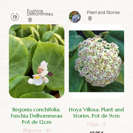
Fuchsia
Plant and Stories
Delhommeau
Begonia conchifolia,
Hoya Villosa, Plant and
Fuschia Delhommeau
Stories, Pot de 9cm
Pot de 12cm
Hoya
- S
Bégonia
- M