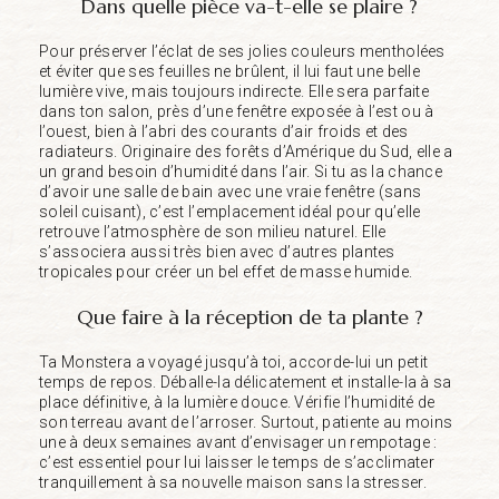
Dans quelle pièce va-t-elle se plaire ?
Pour préserver l’éclat de ses jolies couleurs mentholées
et éviter que ses feuilles ne brûlent, il lui faut une belle
lumière vive, mais toujours indirecte. Elle sera parfaite
dans ton salon, près d’une fenêtre exposée à l’est ou à
l’ouest, bien à l’abri des courants d’air froids et des
radiateurs. Originaire des forêts d’Amérique du Sud, elle a
un grand besoin d’humidité dans l’air. Si tu as la chance
d’avoir une salle de bain avec une vraie fenêtre (sans
soleil cuisant), c’est l’emplacement idéal pour qu’elle
retrouve l’atmosphère de son milieu naturel. Elle
s’associera aussi très bien avec d’autres plantes
tropicales pour créer un bel effet de masse humide.
Que faire à la réception de ta plante ?
Ta Monstera a voyagé jusqu’à toi, accorde-lui un petit
temps de repos. Déballe-la délicatement et installe-la à sa
place définitive, à la lumière douce. Vérifie l’humidité de
son terreau avant de l’arroser. Surtout, patiente au moins
une à deux semaines avant d’envisager un rempotage :
c’est essentiel pour lui laisser le temps de s’acclimater
tranquillement à sa nouvelle maison sans la stresser.