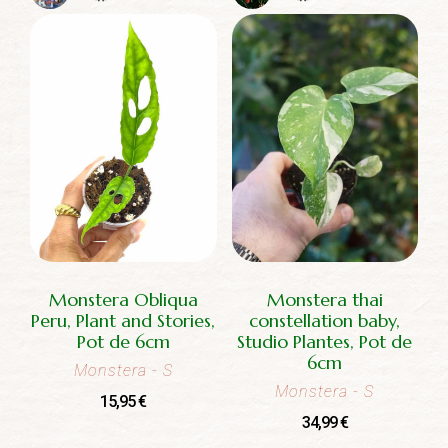
Monstera Obliqua
Monstera thai
Peru, Plant and Stories,
constellation baby,
Pot de 6cm
Studio Plantes, Pot de
6cm
Monstera
- S
Monstera
- S
15,95
€
34,99
€