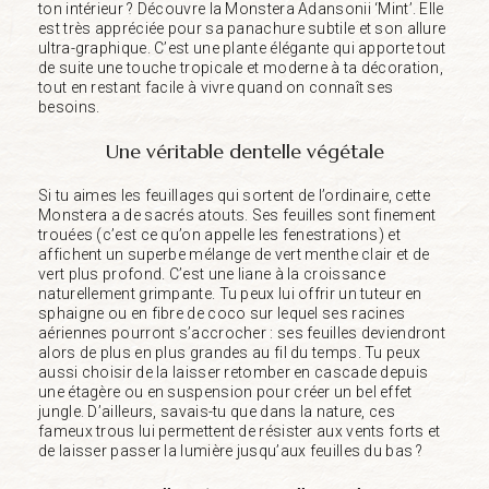
ton intérieur ? Découvre la Monstera Adansonii ‘Mint’. Elle
est très appréciée pour sa panachure subtile et son allure
ultra-graphique. C’est une plante élégante qui apporte tout
de suite une touche tropicale et moderne à ta décoration,
tout en restant facile à vivre quand on connaît ses
besoins.
Une véritable dentelle végétale
Si tu aimes les feuillages qui sortent de l’ordinaire, cette
Monstera a de sacrés atouts. Ses feuilles sont finement
trouées (c’est ce qu’on appelle les fenestrations) et
affichent un superbe mélange de vert menthe clair et de
vert plus profond. C’est une liane à la croissance
naturellement grimpante. Tu peux lui offrir un tuteur en
sphaigne ou en fibre de coco sur lequel ses racines
aériennes pourront s’accrocher : ses feuilles deviendront
alors de plus en plus grandes au fil du temps. Tu peux
aussi choisir de la laisser retomber en cascade depuis
une étagère ou en suspension pour créer un bel effet
jungle. D’ailleurs, savais-tu que dans la nature, ces
fameux trous lui permettent de résister aux vents forts et
de laisser passer la lumière jusqu’aux feuilles du bas ?