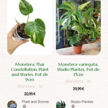
Monstera Thai
Monstera variegata,
Constellation, Plant
Studio Plantes, Pot de
and Stories, Pot de
15cm
9cm
Monstera
- M
Monstera
- M
39,99
€
20,95
€
Plant and Stories
Studio Plantes