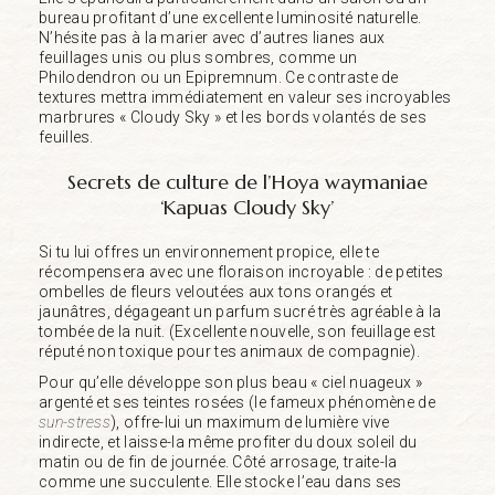
bureau profitant d’une excellente luminosité naturelle.
N’hésite pas à la marier avec d’autres lianes aux
feuillages unis ou plus sombres, comme un
Philodendron ou un Epipremnum. Ce contraste de
textures mettra immédiatement en valeur ses incroyables
marbrures « Cloudy Sky » et les bords volantés de ses
feuilles.
Secrets de culture de l’Hoya waymaniae
‘Kapuas Cloudy Sky’
Si tu lui offres un environnement propice, elle te
récompensera avec une floraison incroyable : de petites
ombelles de fleurs veloutées aux tons orangés et
jaunâtres, dégageant un parfum sucré très agréable à la
tombée de la nuit. (Excellente nouvelle, son feuillage est
réputé non toxique pour tes animaux de compagnie).
Pour qu’elle développe son plus beau « ciel nuageux »
argenté et ses teintes rosées (le fameux phénomène de
sun-stress
), offre-lui un maximum de lumière vive
indirecte, et laisse-la même profiter du doux soleil du
matin ou de fin de journée. Côté arrosage, traite-la
comme une succulente. Elle stocke l’eau dans ses