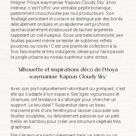
Intégrer l’Hoya waymaniae ‘Kapuas Cloudy Sky’ à ton
intérieur, c’est t’offrir une véritable pépite botanique,
patiemment chouchoutée par nos producteurs. Son
feuillage persistant et coriace se distingue par des bords
délicatement ondulés et un épiderme vert profond,
spectaculairement éclaboussé de taches argentées
rappelant un ciel nuageux. Sous une belle luminosité, ses
feuilles peuvent même se teinter de sublimes reflets
pourpres ou rosés ! C’est une plante de collection à la
fois fascinante et très indulgente, idéale pour faire passer
ta jungle urbaine au niveau supérieur sans stress.
Silhouette et inspirations déco de l’Hoya
waymaniae ‘Kapuas Cloudy Sky’
Avec son port naturellement retombant ou grimpant, c’est
elle qui s’adapte à ton espace. Ses tiges vigoureuses et
charnues ont tendance à s’allonger pour chercher un
support. Le lieu idéal ? Suspendue dans un beau
macramé près d’une fenêtre pour laisser cascader ses
feuilles sculptées, ou délicatement palissée sur un petit
treillis en bambou pour créer une structure végétale très
graphique.
Elle s’épanouira particulièrement dans un salon ou un