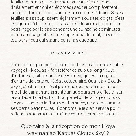
feuilles charnues ! Laisse son terreau très drainant
(idéalement enrichi en écorces) sécher complètement
jusqu’au fond du pot avant de lui redonner à boire. Si ses
feuilles s’assouplissent légèrement sous tes doigts, c’est
le signal qu’elle a soif. Tu as alors plusieurs options : un
bassinage par le bas pendant une quinzaine de minutes,
ou un arrosage classique copieux par le haut, en vidant
toujours l’eau qui stagne dans la soucoupe.
Le saviez-vous ?
Son nom un peu complexe raconte en réalité un véritable
voyage ! « Kapuas » fait référence au plus long fleuve
d’Indonésie, situé sur l’île de Bornéo, qui est la région
d’origine de cette variété spectaculaire. Quant à « Cloudy
Sky », c’est un clin d’œil poétique des botanistes à son
motif de panachure argenté unique qui semble flotter sur
la surface de la feuille. Et rappelle-toi de la règle d’or des
Hoyas : une fois la floraison terminée, ne coupe jamais
ses petits pédoncules ! Économe, elle s’en servira pour
refleurir exactement au même endroit l’année suivante.
Que faire à la réception de mon Hoya
waymaniae ‘Kapuas Cloudy Sky’ ?