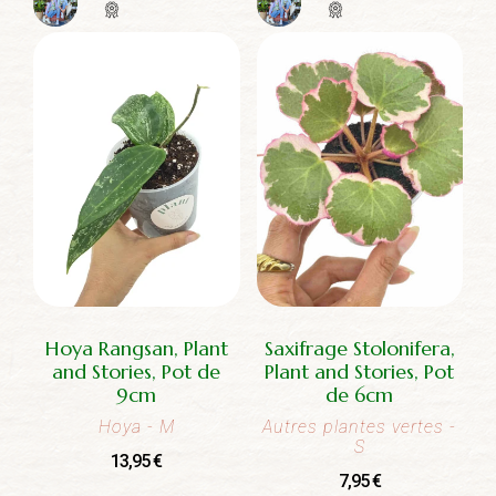
Hoya Rangsan, Plant
Saxifrage Stolonifera,
and Stories, Pot de
Plant and Stories, Pot
9cm
de 6cm
Hoya
- M
Autres plantes vertes
-
S
13,95
€
7,95
€