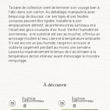
Ta liane de collection vient de terminer son voyage bien à
l’abri dans son carton. Au déballage, manipule-la avec
beaucoup de douceur, car ses tiges et ses feuilles
coriaces peuvent être rigides. Installe-la à son
emplacement définitif, de préférence très lumineux et à
l’écart des gros courants d’air froid. Vérifie l’humidité de
son terreau : si le substrat est sec au toucher, offre-lui un
arrosage modéré à l’eau claire et à température ambiante.
S’il est encore un peu humide, range ton arrosoir et
oublie-la sagement pendant au moins une semaine.
Laisse-lui impérativement le temps de s’acclimater à la
température de ton intérieur avant d’envisager le moindre
rempotage.
À découvrir
Fuchsia
Fuchsia
Delhommeau
Delhommeau