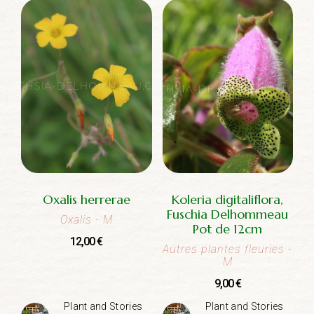
Oxalis herrerae
Koleria digitaliflora,
Fuschia Delhommeau
Oxalis
- M
Pot de 12cm
12,00
€
Autres plantes fleuries
-
M
9,00
€
Plant and Stories
Plant and Stories