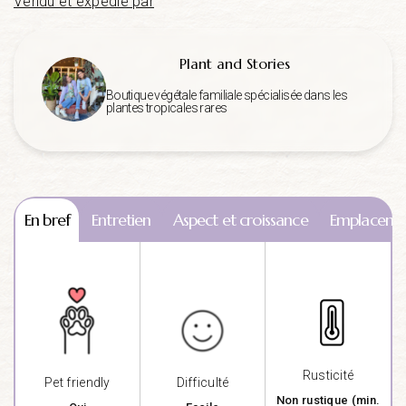
Vendu et expédié par
Plant and Stories
Boutique végétale familiale spécialisée dans les
plantes tropicales rares
En bref
Entretien
Aspect et croissance
Emplaceme
Rusticité
Pet friendly
Difficulté
Non rustique (min.