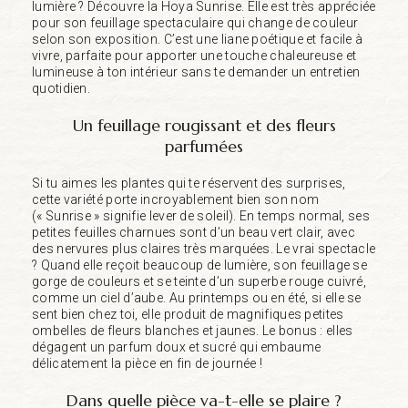
lumière ? Découvre la Hoya Sunrise. Elle est très appréciée
pour son feuillage spectaculaire qui change de couleur
selon son exposition. C’est une liane poétique et facile à
vivre, parfaite pour apporter une touche chaleureuse et
lumineuse à ton intérieur sans te demander un entretien
quotidien.
Un feuillage rougissant et des fleurs
parfumées
Si tu aimes les plantes qui te réservent des surprises,
cette variété porte incroyablement bien son nom
(« Sunrise » signifie lever de soleil). En temps normal, ses
petites feuilles charnues sont d’un beau vert clair, avec
des nervures plus claires très marquées. Le vrai spectacle
? Quand elle reçoit beaucoup de lumière, son feuillage se
gorge de couleurs et se teinte d’un superbe rouge cuivré,
comme un ciel d’aube. Au printemps ou en été, si elle se
sent bien chez toi, elle produit de magnifiques petites
ombelles de fleurs blanches et jaunes. Le bonus : elles
dégagent un parfum doux et sucré qui embaume
délicatement la pièce en fin de journée !
Dans quelle pièce va-t-elle se plaire ?