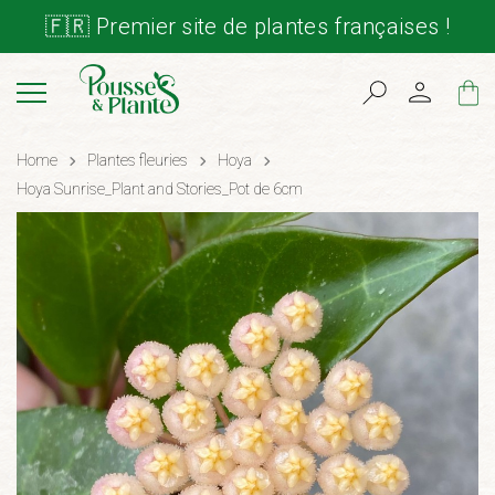
🇫🇷 Premier site de plantes françaises !
Cart
Home
Plantes fleuries
Hoya
Hoya Sunrise_Plant and Stories_Pot de 6cm