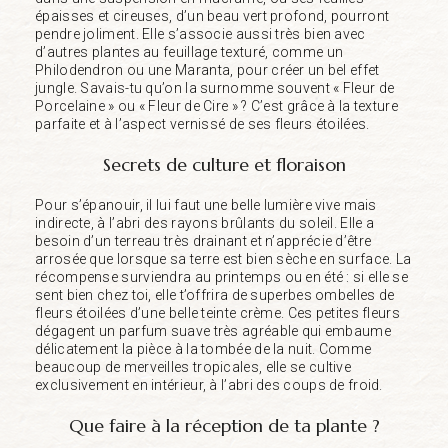
épaisses et cireuses, d’un beau vert profond, pourront
pendre joliment. Elle s’associe aussi très bien avec
d’autres plantes au feuillage texturé, comme un
Philodendron ou une Maranta, pour créer un bel effet
jungle. Savais-tu qu’on la surnomme souvent « Fleur de
Porcelaine » ou « Fleur de Cire » ? C’est grâce à la texture
parfaite et à l’aspect vernissé de ses fleurs étoilées.
Secrets de culture et floraison
Pour s’épanouir, il lui faut une belle lumière vive mais
indirecte, à l’abri des rayons brûlants du soleil. Elle a
besoin d’un terreau très drainant et n’apprécie d’être
arrosée que lorsque sa terre est bien sèche en surface. La
récompense surviendra au printemps ou en été : si elle se
sent bien chez toi, elle t’offrira de superbes ombelles de
fleurs étoilées d’une belle teinte crème. Ces petites fleurs
dégagent un parfum suave très agréable qui embaume
délicatement la pièce à la tombée de la nuit. Comme
beaucoup de merveilles tropicales, elle se cultive
exclusivement en intérieur, à l’abri des coups de froid.
Que faire à la réception de ta plante ?