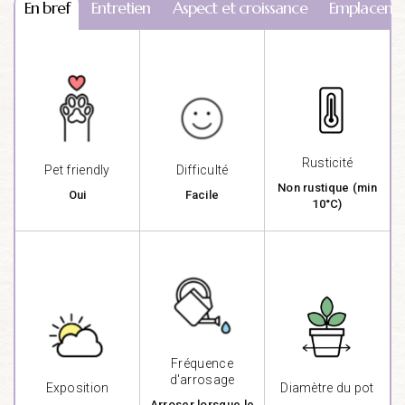
En bref
Entretien
Aspect et croissance
Emplaceme
Rusticité
Pet friendly
Difficulté
Non rustique (min
Oui
Facile
10°C)
Fréquence
d'arrosage
Exposition
Diamètre du pot
Arroser lorsque le