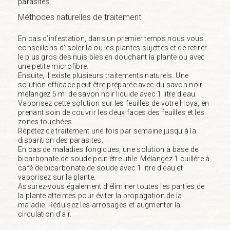
parasites.
Méthodes naturelles de traitement
En cas d’infestation, dans un premier temps nous vous
conseillons d’isoler la ou les plantes sujettes et de retirer
le plus gros des nuisibles en douchant la plante ou avec
une petite microfibre.
Ensuite, il existe plusieurs traitements naturels. Une
solution efficace peut être préparée avec du savon noir :
mélangez 5 ml de savon noir liquide avec 1 litre d’eau.
Vaporisez cette solution sur les feuilles de votre Hoya, en
prenant soin de couvrir les deux faces des feuilles et les
zones touchées.
Répétez ce traitement une fois par semaine jusqu’à la
disparition des parasites.
En cas de maladies fongiques, une solution à base de
bicarbonate de soude peut être utile. Mélangez 1 cuillère à
café de bicarbonate de soude avec 1 litre d’eau et
vaporisez sur la plante.
Assurez-vous également d’éliminer toutes les parties de
la plante atteintes pour éviter la propagation de la
maladie. Réduisez les arrosages et augmenter la
circulation d’air.