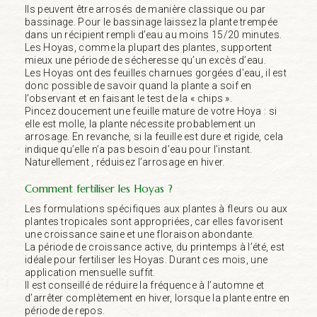
Ils peuvent être arrosés de manière classique ou par
bassinage. Pour le bassinage laissez la plante trempée
dans un récipient rempli d’eau au moins 15/20 minutes.
Les Hoyas, comme la plupart des plantes, supportent
mieux une période de sécheresse qu’un excès d’eau.
Les Hoyas ont des feuilles charnues gorgées d’eau, il est
donc possible de savoir quand la plante a soif en
l’observant et en faisant le test de la « chips ».
Pincez doucement une feuille mature de votre Hoya : si
elle est molle, la plante nécessite probablement un
arrosage. En revanche, si la feuille est dure et rigide, cela
indique qu’elle n’a pas besoin d’eau pour l’instant.
Naturellement , réduisez l’arrosage en hiver.
Comment fertiliser les Hoyas ?
Les formulations spécifiques aux plantes à fleurs ou aux
plantes tropicales sont appropriées, car elles favorisent
une croissance saine et une floraison abondante.
La période de croissance active, du printemps à l’été, est
idéale pour fertiliser les Hoyas. Durant ces mois, une
application mensuelle suffit.
Il est conseillé de réduire la fréquence à l’automne et
d’arrêter complètement en hiver, lorsque la plante entre en
période de repos.