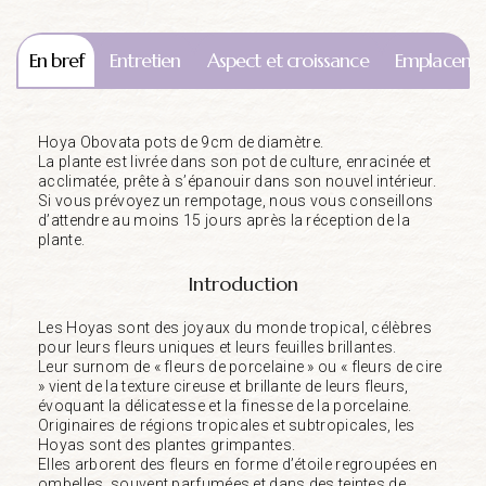
En bref
Entretien
Aspect et croissance
Emplaceme
Hoya Obovata pots de 9cm de diamètre.
La plante est livrée dans son pot de culture, enracinée et
acclimatée, prête à s’épanouir dans son nouvel intérieur.
Si vous prévoyez un rempotage, nous vous conseillons
d’attendre au moins 15 jours après la réception de la
plante.
Introduction
Les Hoyas sont des joyaux du monde tropical, célèbres
pour leurs fleurs uniques et leurs feuilles brillantes.
Leur surnom de « fleurs de porcelaine » ou « fleurs de cire
» vient de la texture cireuse et brillante de leurs fleurs,
évoquant la délicatesse et la finesse de la porcelaine.
Originaires de régions tropicales et subtropicales, les
Hoyas sont des plantes grimpantes.
Elles arborent des fleurs en forme d’étoile regroupées en
ombelles, souvent parfumées et dans des teintes de