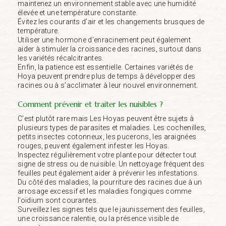
maintenez un environnement stable avec une humidité
élevée et une température constante.
Évitez les courants d’air et les changements brusques de
température.
Utiliser une hormone d’enracinement peut également
aider à stimuler la croissance des racines, surtout dans
les variétés récalcitrantes.
Enfin, la patience est essentielle. Certaines variétés de
Hoya peuvent prendre plus de temps à développer des
racines ou à s’acclimater à leur nouvel environnement.
Comment prévenir et traiter les nuisibles ?
C’est plutôt rare mais Les Hoyas peuvent être sujets à
plusieurs types de parasites et maladies. Les cochenilles,
petits insectes cotonneux, les pucerons, les araignées
rouges, peuvent également infester les Hoyas.
Inspectez régulièrement votre plante pour détecter tout
signe de stress ou de nuisible. Un nettoyage fréquent des
feuilles peut également aider à prévenir les infestations.
Du côté des maladies, la pourriture des racines due à un
arrosage excessif et les maladies fongiques comme
l’oïdium sont courantes.
Surveillez les signes tels que le jaunissement des feuilles,
une croissance ralentie, ou la présence visible de