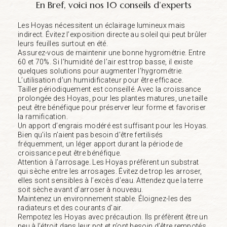
En Bref, voici nos 10 conseils d’experts
Les Hoyas nécessitent un éclairage lumineux mais
indirect. Évitez l’exposition directe au soleil qui peut brûler
leurs feuilles surtout en été.
Assurez-vous de maintenir une bonne hygrométrie. Entre
60 et 70%. Si l’humidité de l’air est trop basse, il existe
quelques solutions pour augmenter l’hygrométrie.
L’utilisation d’un humidificateur pour être efficace.
Tailler périodiquement est conseillé. Avec la croissance
prolongée des Hoyas, pour les plantes matures, une taille
peut être bénéfique pour préserver leur forme et favoriser
la ramification.
Un apport d’engrais modéré est suffisant pour les Hoyas.
Bien qu’ils n’aient pas besoin d’être fertilisés
fréquemment, un léger apport durant la période de
croissance peut être bénéfique.
Attention à l’arrosage. Les Hoyas préfèrent un substrat
qui sèche entre les arrosages. Évitez de trop les arroser,
elles sont sensibles à l’excès d’eau. Attendez que la terre
soit sèche avant d’arroser à nouveau.
Maintenez un environnement stable. Éloignez-les des
radiateurs et des courants d’air.
Rempotez les Hoyas avec précaution. Ils préfèrent être un
peu à l’étroit dans leur pot et n’ont besoin d’être rempotés