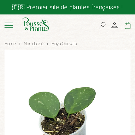
🇫🇷 Premier site de plantes françaises !
Cart
Home
Non classé
Hoya Obovata