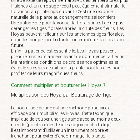
Une période de repos hivernal avec des températures plus
fraîches et un arrosage réduit peut également stimuler la
floraison au printemps suivant. C’est une réponse
naturelle de la plante aux changements saisonniers.
Une astuce clé pour favoriser la floraison est de ne pas
déranger les tiges florales après la chute des fleurs. Les
Hoyas peuvent refleurir sur les anciennes tiges florales,
donc les couper peut retarder ou empêcher la floraison
future.
Enfin, la patience est essentielle. Les Hoyas peuvent
prendre plusieurs années avant de commencer à fleurir.
Maintenir des conditions de croissance optimales et
éviter le stress excessif sur la plante sont les clés pour
profiter de leurs magnifiques fleurs.
Comment multiplier et bouturer les Hoyas ?
Multiplication des Hoya par Bouturage de Tige
Le bouturage de tige est une méthode populaire et
efficace pour multiplier les Hoyas. Cette technique
implique de couper une tige saine avec au moins deux
nœuds (points où les feuilles se joignent à la tige).
Il est important d’utiliser un instrument propre et
tranchant pour éviter d’endommager la plante.