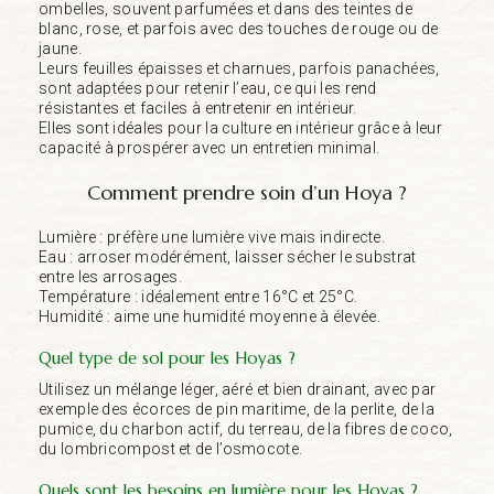
ombelles, souvent parfumées et dans des teintes de
blanc, rose, et parfois avec des touches de rouge ou de
jaune.
Leurs feuilles épaisses et charnues, parfois panachées,
sont adaptées pour retenir l’eau, ce qui les rend
résistantes et faciles à entretenir en intérieur.
Elles sont idéales pour la culture en intérieur grâce à leur
capacité à prospérer avec un entretien minimal.
Comment prendre soin d’un Hoya ?
Lumière : préfère une lumière vive mais indirecte.
Eau : arroser modérément, laisser sécher le substrat
entre les arrosages.
Température : idéalement entre 16°C et 25°C.
Humidité : aime une humidité moyenne à élevée.
Quel type de sol pour les Hoyas ?
Utilisez un mélange léger, aéré et bien drainant, avec par
exemple des écorces de pin maritime, de la perlite, de la
pumice, du charbon actif, du terreau, de la fibres de coco,
du lombricompost et de l’osmocote.
Quels sont les besoins en lumière pour les Hoyas ?