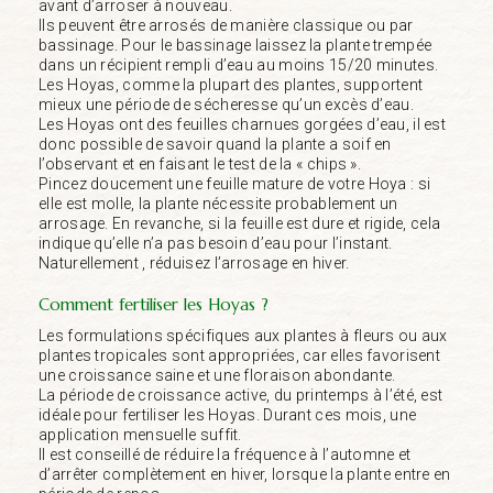
avant d’arroser à nouveau.
Ils peuvent être arrosés de manière classique ou par
bassinage. Pour le bassinage laissez la plante trempée
dans un récipient rempli d’eau au moins 15/20 minutes.
Les Hoyas, comme la plupart des plantes, supportent
mieux une période de sécheresse qu’un excès d’eau.
Les Hoyas ont des feuilles charnues gorgées d’eau, il est
donc possible de savoir quand la plante a soif en
l’observant et en faisant le test de la « chips ».
Pincez doucement une feuille mature de votre Hoya : si
elle est molle, la plante nécessite probablement un
arrosage. En revanche, si la feuille est dure et rigide, cela
indique qu’elle n’a pas besoin d’eau pour l’instant.
Naturellement , réduisez l’arrosage en hiver.
Comment fertiliser les Hoyas ?
Les formulations spécifiques aux plantes à fleurs ou aux
plantes tropicales sont appropriées, car elles favorisent
une croissance saine et une floraison abondante.
La période de croissance active, du printemps à l’été, est
idéale pour fertiliser les Hoyas. Durant ces mois, une
application mensuelle suffit.
Il est conseillé de réduire la fréquence à l’automne et
d’arrêter complètement en hiver, lorsque la plante entre en