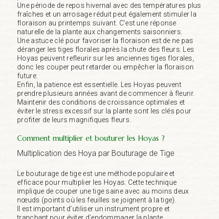
Une période de repos hivernal avec des températures plus
fraîches et un arrosage réduit peut également stimuler la
floraison au printemps suivant. C’est une réponse
naturelle de la plante aux changements saisonniers.
Une astuce clé pour favoriser la floraison est de ne pas
déranger les tiges florales après la chute des fleurs. Les
Hoyas peuvent refleurir sur les anciennes tiges florales,
donc les couper peut retarder ou empêcher la floraison
future.
Enfin, la patience est essentielle. Les Hoyas peuvent
prendre plusieurs années avant de commencer à fleurir.
Maintenir des conditions de croissance optimales et
éviter le stress excessif sur la plante sont les clés pour
profiter de leurs magnifiques fleurs.
Comment multiplier et bouturer les Hoyas ?
Multiplication des Hoya par Bouturage de Tige
Le bouturage de tige est une méthode populaire et
efficace pour multiplier les Hoyas. Cette technique
implique de couper une tige saine avec au moins deux
nœuds (points où les feuilles se joignent à la tige).
Il est important d’utiliser un instrument propre et
tranchant pour éviter d’endommager la plante.