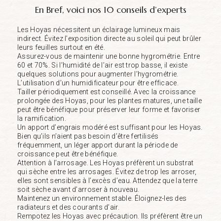
En Bref, voici nos 10 conseils d’experts
Les Hoyas nécessitent un éclairage lumineux mais
indirect. Évitez l’exposition directe au soleil qui peut brûler
leurs feuilles surtout en été.
Assurez-vous de maintenir une bonne hygrométrie. Entre
60 et 70%. Si l’humidité de l’air est trop basse, il existe
quelques solutions pour augmenter l’hygrométrie.
L’utilisation d’un humidificateur pour être efficace.
Tailler périodiquement est conseillé. Avec la croissance
prolongée des Hoyas, pour les plantes matures, une taille
peut être bénéfique pour préserver leur forme et favoriser
la ramification.
Un apport d’engrais modéré est suffisant pour les Hoyas.
Bien qu’ils n’aient pas besoin d’être fertilisés
fréquemment, un léger apport durant la période de
croissance peut être bénéfique.
Attention à l’arrosage. Les Hoyas préfèrent un substrat
qui sèche entre les arrosages. Évitez de trop les arroser,
elles sont sensibles à l’excès d’eau. Attendez que la terre
soit sèche avant d’arroser à nouveau.
Maintenez un environnement stable. Éloignez-les des
radiateurs et des courants d’air.
Rempotez les Hoyas avec précaution. Ils préfèrent être un