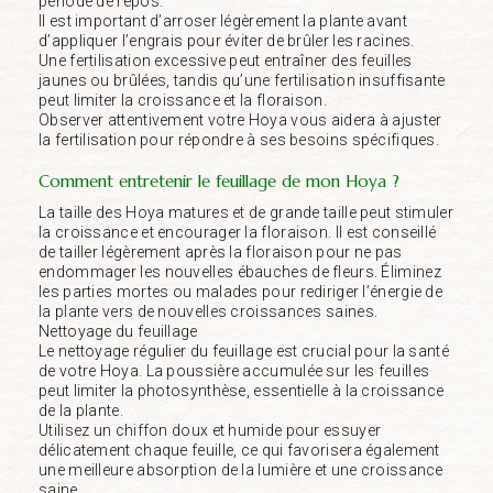
période de repos.
Il est important d’arroser légèrement la plante avant
d’appliquer l’engrais pour éviter de brûler les racines.
Une fertilisation excessive peut entraîner des feuilles
jaunes ou brûlées, tandis qu’une fertilisation insuffisante
peut limiter la croissance et la floraison.
Observer attentivement votre Hoya vous aidera à ajuster
la fertilisation pour répondre à ses besoins spécifiques.
Comment entretenir le feuillage de mon Hoya ?
La taille des Hoya matures et de grande taille peut stimuler
la croissance et encourager la floraison. Il est conseillé
de tailler légèrement après la floraison pour ne pas
endommager les nouvelles ébauches de fleurs. Éliminez
les parties mortes ou malades pour rediriger l’énergie de
la plante vers de nouvelles croissances saines.
Nettoyage du feuillage
Le nettoyage régulier du feuillage est crucial pour la santé
de votre Hoya. La poussière accumulée sur les feuilles
peut limiter la photosynthèse, essentielle à la croissance
de la plante.
Utilisez un chiffon doux et humide pour essuyer
délicatement chaque feuille, ce qui favorisera également
une meilleure absorption de la lumière et une croissance
saine.