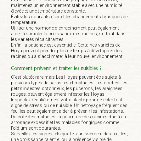
maintenez un environnement stable avec une humidité
élevée et une température constante.
Évitez les courants d’air et les changements brusques de
température.
Utiliser une hormone d’enracinement peut également
aider à stimuler la croissance des racines, surtout dans
les variétés récalcitrantes.
Enfin, la patience est essentielle. Certaines variétés de
Hoya peuvent prendre plus de temps à développer des
racines ou à s’acclimater à leur nouvel environnement.
Comment prévenir et traiter les nuisibles ?
C’est plutôt rare mais Les Hoyas peuvent être sujets à
plusieurs types de parasites et maladies. Les cochenilles,
petits insectes cotonneux, les pucerons, les araignées
rouges, peuvent également infester les Hoyas.
Inspectez régulièrement votre plante pour détecter tout
signe de stress ou de nuisible. Un nettoyage fréquent des
feuilles peut également aider à prévenir les infestations.
Du côté des maladies, la pourriture des racines due à un
arrosage excessif et les maladies fongiques comme
l’oïdium sont courantes.
Surveillez les signes tels que le jaunissement des feuilles,
une croissance ralentie, ou la présence visible de