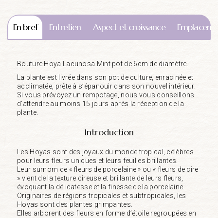
En bref
Entretien
Aspect et croissance
Emplaceme
Bouture Hoya Lacunosa Mint pot de 6cm de diamètre.
La plante est livrée dans son pot de culture, enracinée et
acclimatée, prête à s’épanouir dans son nouvel intérieur.
Si vous prévoyez un rempotage, nous vous conseillons
d’attendre au moins 15 jours après la réception de la
plante.
Introduction
Les Hoyas sont des joyaux du monde tropical, célèbres
pour leurs fleurs uniques et leurs feuilles brillantes.
Leur surnom de « fleurs de porcelaine » ou « fleurs de cire
» vient de la texture cireuse et brillante de leurs fleurs,
évoquant la délicatesse et la finesse de la porcelaine.
Originaires de régions tropicales et subtropicales, les
Hoyas sont des plantes grimpantes.
Elles arborent des fleurs en forme d’étoile regroupées en