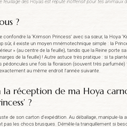
 le feuillage des Hoyas est réputé inoffensif pour tes animaux
ous ?
 de confondre la ‘Krimson Princess’ avec sa sœur, la Hoya ‘
oup sûr, il existe un moyen mnémotechnique simple : la Prin
ntérieur » (au centre de la feuille), tandis que la Reine porte s
 marges de la feuille) ! Autre astuce très pratique : si ta plant
ts pédoncules une fois la floraison (souvent très parfumée) 
ir exactement au même endroit l’année suivante.
à la réception de ma Hoya carn
incess’ ?
juste de son carton d’expédition. Au déballage, manipule-la 
nt pas les chocs brusques. Démêle-la tranquillement si besoi