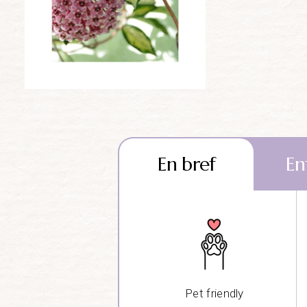
En bref
En
Pet friendly