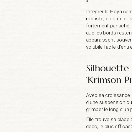
Intégrer la Hoya carn
robuste, colorée et s
fortement panaché : 
que les bords resten
apparaissent souvent
volubile facile d’ent
Silhouette
‘Krimson Pr
Avec sa croissance ré
d’une suspension ou d
grimper le long d’un p
Elle trouve sa place
déco, le plus effica