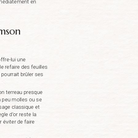
mmédiatement en
imson
ffre-lui une
e refaire des feuilles
i pourrait brûler ses
on terreau presque
n peu molles ou se
rosage classique et
gle d’or reste la
éviter de faire