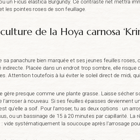
u un Ficus elastica Burgundy. Ce contraste net mettra i
 et les pointes roses de son feuillage.
 culture de la Hoya carnosa ‘Kr
e sa panachure bien marquée et ses jeunes feuilles roses, o
 indirecte. Placée dans un endroit trop sombre, elle risque d
. Attention toutefois à lui éviter le soleil direct de midi, qu
 se gère presque comme une plante grasse. Laisse sécher s
 l’arroser à nouveau. Si ses feuilles épaisses deviennent u
est qu’elle a soif. Pour l’arroser, tu as deux options : un ar
s, ou un bassinage de 15 à 20 minutes par capillarité. La rè
 vide systématiquement la soucoupe après l’arrosage pour 