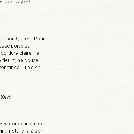
 de compagnie).
Krimson Queen’. Pour
cesse porte sa
a bordure claire « à
e fleurit, ne coupe
terminée. Elle s’en
osa
avec douceur, car ses
n. Installe-la à son