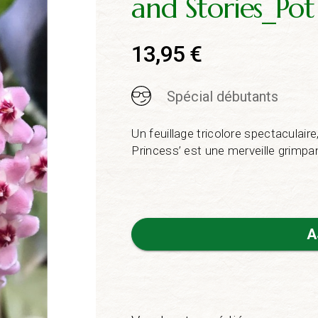
and Stories_Po
13,95
€
Spécial débutants
Un feuillage tricolore spectaculair
Princess’ est une merveille grimpant
A