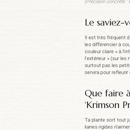
(Précision concrète :
Le saviez-v
Il est très fréquent
les différencier à c
couleur claire « à l’i
l’extérieur » (sur les
surtout pas les peti
servira pour refleur
Que faire 
‘Krimson Pr
Ta plante sort tout 
lianes rigides n’aime