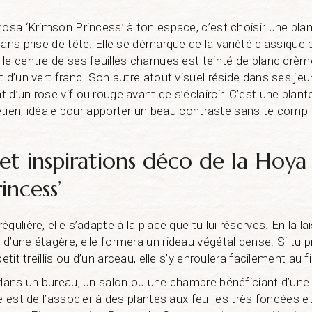
osa ‘Krimson Princess’ à ton espace, c’est choisir une plant
ans prise de tête. Elle se démarque de la variété classique p
le centre de ses feuilles charnues est teinté de blanc crèm
t d’un vert franc. Son autre atout visuel réside dans ses je
 d’un rose vif ou rouge avant de s’éclaircir. C’est une pla
retien, idéale pour apporter un beau contraste sans te compli
 et inspirations déco de la Hoya
incess’
gulière, elle s’adapte à la place que tu lui réserves. En la l
’une étagère, elle formera un rideau végétal dense. Si tu pr
etit treillis ou d’un arceau, elle s’y enroulera facilement au f
 dans un bureau, un salon ou une chambre bénéficiant d’une
ce est de l’associer à des plantes aux feuilles très foncées