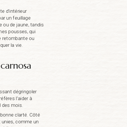
e d’intérieur
ar un feuillage
e ou de jaune, tandis
unes pousses, qui
nte retombante ou
quer la vie.
 carnosa
aissant dégringoler
éfères l’aider à
il des mois.
 bonne clarté. Côté
 et unies, comme un