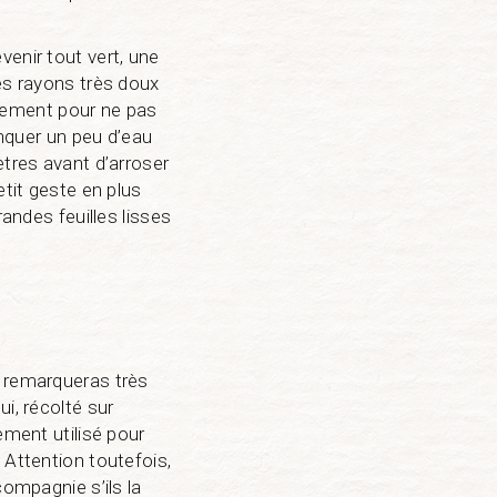
venir tout vert, une
les rayons très doux
sivement pour ne pas
anquer un peu d’eau
ètres avant d’arroser
etit geste en plus
randes feuilles lisses
u remarqueras très
i, récolté sur
ement utilisé pour
 Attention toutefois,
compagnie s’ils la