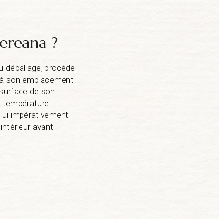
vereana ?
u déballage, procède
le à son emplacement
la surface de son
 à température
-lui impérativement
intérieur avant