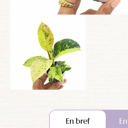
En bref
En