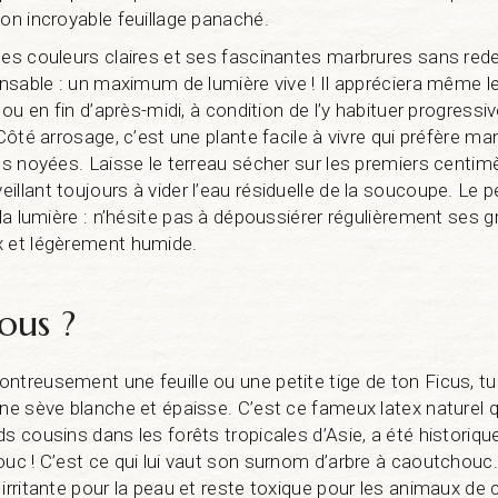
son incroyable feuillage panaché.
ses couleurs claires et ses fascinantes marbrures sans rede
pensable : un maximum de lumière vive ! Il appréciera même 
n ou en fin d’après-midi, à condition de l’y habituer progres
 Côté arrosage, c’est une plante facile à vivre qui préfère m
nes noyées. Laisse le terreau sécher sur les premiers centim
llant toujours à vider l’eau résiduelle de la soucoupe. Le p
 la lumière : n’hésite pas à dépoussiérer régulièrement ses g
x et légèrement humide.
ous ?
ntreusement une feuille ou une petite tige de ton Ficus, t
une sève blanche et épaisse. C’est ce fameux latex naturel qu
s cousins dans les forêts tropicales d’Asie, a été historiqu
ouc ! C’est ce qui lui vaut son surnom d’arbre à caoutchouc.
irritante pour la peau et reste toxique pour les animaux de 