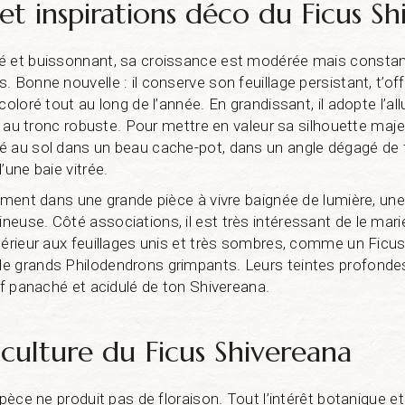
et inspirations déco du Ficus S
 et buissonnant, sa croissance est modérée mais constante
 Bonne nouvelle : il conserve son feuillage persistant, t’off
coloré tout au long de l’année. En grandissant, il adopte l’all
ur au tronc robuste. Pour mettre en valeur sa silhouette majes
é au sol dans un beau cache-pot, dans un angle dégagé de 
’une baie vitrée.
tement dans une grande pièce à vivre baignée de lumière, un
euse. Côté associations, il est très intéressant de le mari
térieur aux feuillages unis et très sombres, comme un Ficus
e grands Philodendrons grimpants. Leurs teintes profondes
tif panaché et acidulé de ton Shivereana.
 culture du Ficus Shivereana
spèce ne produit pas de floraison. Tout l’intérêt botanique e