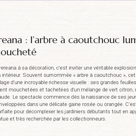
ereana : l’arbre à caoutchouc l
moucheté
vereana à sa décoration, c’est inviter une véritable explosio
on intérieur. Souvent surnommée « arbre à caoutchouc », cett
llage d’une incroyable richesse visuelle : ses grandes feuille
ment mouchetées et tachetées d’un mélange de vert citron,
raude. Le spectacle commence dès la naissance de ses jeu
veloppées dans une délicate gaine rosée ou orangée. C’es
parfaite pour décomplexer les jardiniers débutants tout en a
tue et très recherchée par les collectionneurs.