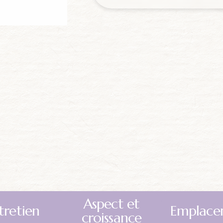
Aspect et
tretien
Emplace
croissance