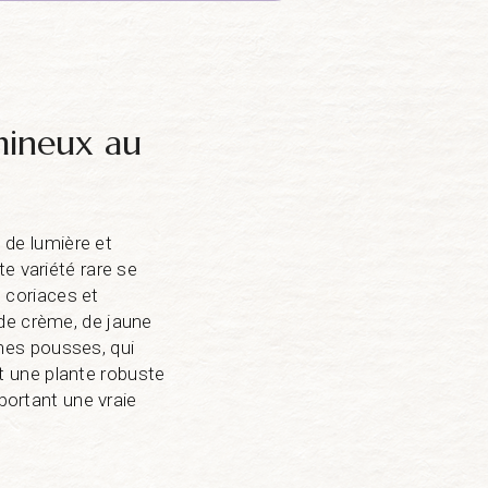
umineux au
n de lumière et
e variété rare se
s coriaces et
 de crème, de jaune
nes pousses, qui
t une plante robuste
pportant une vraie