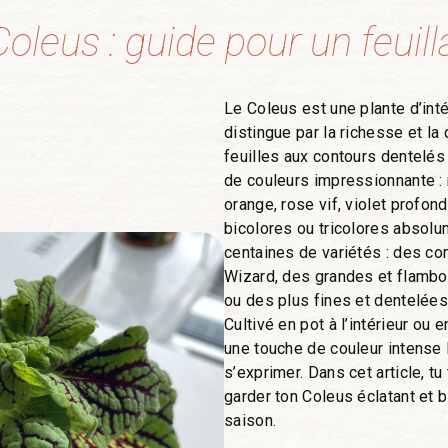
oleus : guide pour un feuill
Le Coleus est une plante d’inté
distingue par la richesse et la
feuilles aux contours dentelés
de couleurs impressionnante : 
orange, rose vif, violet profo
bicolores ou tricolores absolu
centaines de variétés : des 
Wizard, des grandes et flamb
ou des plus fines et dentelée
Cultivé en pot à l’intérieur ou e
une touche de couleur intense 
s’exprimer. Dans cet article, t
garder ton Coleus éclatant et bi
saison.