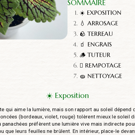
SOMMAIRE
☀️ EXPOSITION
💧 ARROSAGE
🪨 TERREAU
🧃 ENGRAIS
🪵 TUTEUR
🪏 REMPOTAGE
🧽 NETTOYAGE
☀️ Exposition
e qui aime la lumière, mais son rapport au soleil dépend d
oncées (bordeaux, violet, rouge) tolèrent mieux le soleil di
ou panachées préfèrent une lumière vive mais indirecte pour
u que leurs feuilles ne brûlent. En intérieur, place-le deva