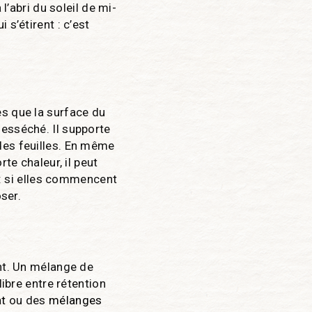
l’abri du soleil de mi-
s’étirent : c’est
ès que la surface du
desséché. Il supporte
des feuilles. En même
te chaleur, il peut
s : si elles commencent
oser.
ant. Un mélange de
libre entre rétention
at
ou des
mélanges