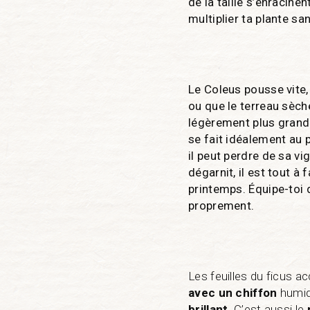
de la taille s’enracine
multiplier ta plante san
Le Coleus pousse vite,
ou que le terreau sèch
légèrement plus grand.
se fait idéalement au 
il peut perdre de sa vig
dégarnit, il est tout à
printemps. Équipe-toi 
proprement.
Les feuilles du ficus a
avec un chiffon
humid
brillant
. C’est aussi le