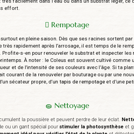
nt très facilement dans l’eau ou dans un substrat léger, ce
s effort.
🪏 Rempotage
 surtout en pleine saison. Dès que ses racines sortent par
e très rapidement après l’arrosage, il est temps de le rem
 Profite-s-en pour renouveler le substrat et inspecter les
printemps. À noter : le Coleus est souvent cultivé comme u
ueur et de l’intensité de ses couleurs avec l’âge. Si ta plante
 fait courant de la renouveler par bouturage ou par une nouv
d’un sécateur propre, d’un
tapis de rempotage
et d’une peti
🧽 Nettoyage
ccumulent la poussière et peuvent perdre de leur éclat.
Nett
e ou un
gant spécial
pour
stimuler la photosynthèse
et g
moment idéal pour vérifier l’état de la plante
et détecter