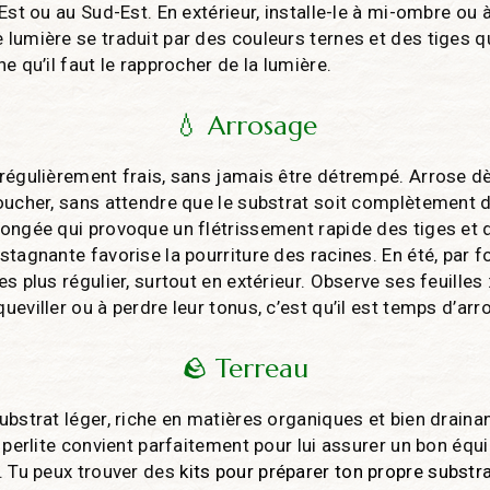
Est ou au Sud-Est. En extérieur, installe-le à mi-ombre ou à 
umière se traduit par des couleurs ternes et des tiges qui 
e qu’il faut le rapprocher de la lumière.
💧 Arrosage
régulièrement frais, sans jamais être détrempé. Arrose d
oucher, sans attendre que le substrat soit complètement 
ongée qui provoque un flétrissement rapide des tiges et 
tagnante favorise la pourriture des racines. En été, par for
s plus régulier, surtout en extérieur. Observe ses feuille
eviller ou à perdre leur tonus, c’est qu’il est temps d’arr
🪨 Terreau
ubstrat léger, riche en matières organiques et bien drain
 perlite convient parfaitement pour lui assurer un bon équi
. Tu peux trouver des
kits pour préparer ton propre substr