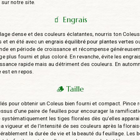
sur notre site.
🧃 Engrais
llage dense et des couleurs éclatantes, nourris ton Coleus
 et en été avec un
engrais équilibré pour plantes vertes
ou
nde en période de croissance et récompense généreusem
age plus fourni et plus coloré. En revanche, évite les engra
issance rapide mais au détriment des couleurs. En automne
te est en repos.
🪵 Taille
 clés pour obtenir un Coleus bien fourni et compact. Pince 
ssus d’une paire de feuilles pour encourager la ramificatio
re systématiquement les tiges florales dès qu’elles apparai
 vigueur et de l’intensité de ses couleurs après la florais
érablement la durée de vie et la beauté du feuillage. Les 