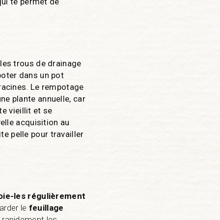
 qui te permet de
 les trous de drainage
poter dans un pot
 racines. Le rempotage
ne plante annuelle, car
 vieillit et se
elle acquisition au
te pelle pour travailler
oie-les régulièrement
arder le
feuillage
 rapidement les