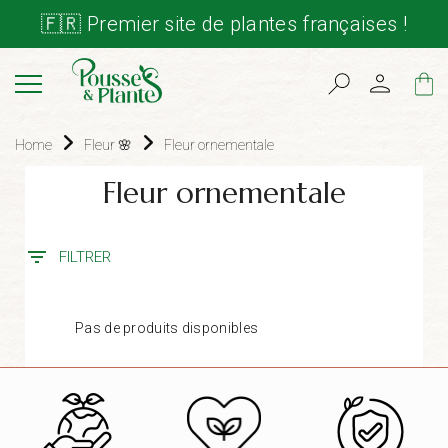
🇫🇷 Premier site de plantes françaises !
Cart
Home
Fleur 🌸
Fleur ornementale
Fleur ornementale
FILTRER
Pas de produits disponibles