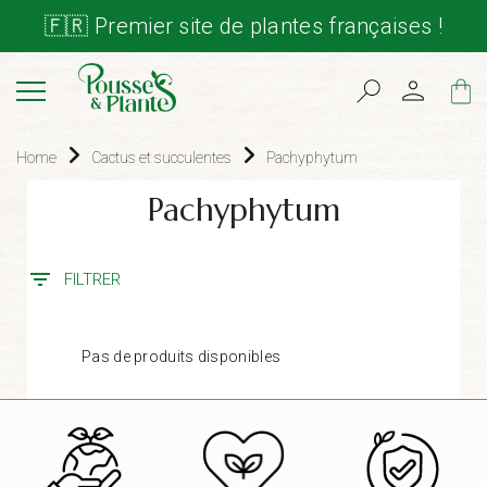
🇫🇷 Premier site de plantes françaises !
Cart
Home
Cactus et succulentes
Pachyphytum
Pachyphytum
FILTRER
Pas de produits disponibles