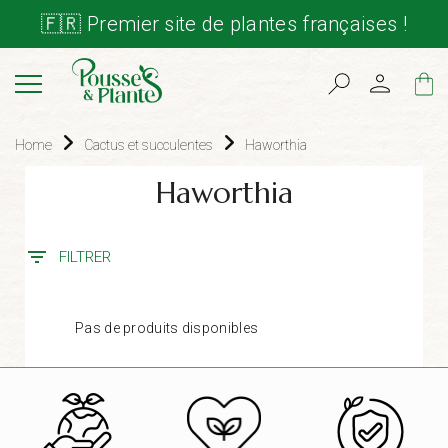
🇫🇷 Premier site de plantes françaises !
Cart
Home
Cactus et succulentes
Haworthia
Haworthia
FILTRER
Pas de produits disponibles