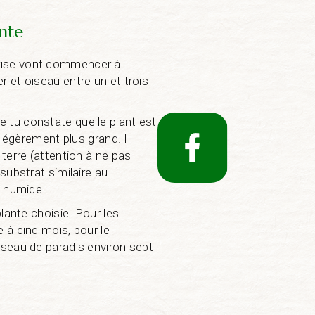
ante
erise vont commencer à
r et oiseau entre un et trois
 tu constate que le plant est
t légèrement plus grand. Il
 terre (attention à ne pas
 substrat similaire au
e humide.
plante choisie. Pour les
e à cinq mois, pour le
iseau de paradis environ sept